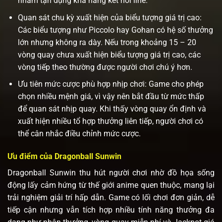
nhằm tận dụng khả năng kết nối line.
Quan sát chu kỳ xuất hiện của biểu tượng giá trị cao:
Các biểu tượng như Piccolo hay Gohan có hệ số thưởng
lớn nhưng không ra dày. Nếu trong khoảng 15 – 20
vòng quay chưa xuất hiện biểu tượng giá trị cao, các
vòng tiếp theo thường được người chơi chú ý hơn.
Ưu tiên mức cược phù hợp nhịp chơi: Game cho phép
chọn nhiều mệnh giá, vì vậy nên bắt đầu từ mức thấp
để quan sát nhịp quay. Khi thấy vòng quay ổn định và
xuất hiện nhiều tổ hợp thưởng liên tiếp, người chơi có
thể cân nhắc điều chỉnh mức cược.
Ưu điểm của Dragonball Sunwin
Dragonball Sunwin thu hút người chơi nhờ đồ họa sống
động lấy cảm hứng từ thế giới anime quen thuộc, mang lại
trải nghiệm giải trí hấp dẫn. Game có lối chơi đơn giản, dễ
tiếp cận nhưng vẫn tích hợp nhiều tính năng thưởng đa