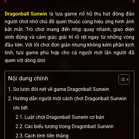
Dragonball Sunwin
là tựa game nổ hũ thu hút đông đảo
người chơi nhờ chủ đề quen thuộc cùng hiệu ứng hình ảnh
bắt mắt. Trò chơi mang đến nhịp quay nhanh, giao diện
sinh động và cảm giác giải trí rõ rệt ngay từ những vòng
đầu tiên. Với lối chơi đơn giản nhưng không kém phần kịch
tính, tựa game phù hợp cho cả người mới lẫn người đã
quen với dòng slot.
Nội dung chính
Sơ lược đôi nét về game Dragonball Sunwin
Hướng dẫn người mới cách chơi Dragonball Sunwin
chi tiết
Luật chơi Dragonball Sunwin cơ bản
Các biểu tượng trong Dragonball Sunwin
Cách tính tiền thắng