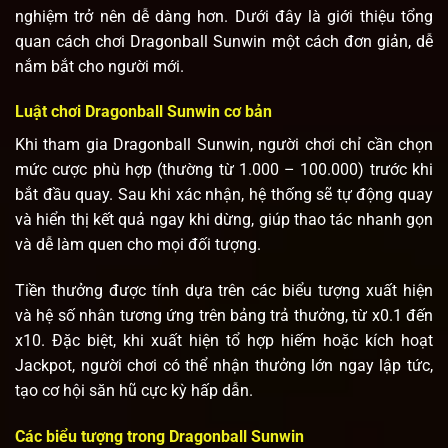
nghiệm trở nên dễ dàng hơn. Dưới đây là giới thiệu tổng
quan cách chơi Dragonball Sunwin một cách đơn giản, dễ
nắm bắt cho người mới.
Luật chơi Dragonball Sunwin cơ bản
Khi tham gia Dragonball Sunwin, người chơi chỉ cần chọn
mức cược phù hợp (thường từ 1.000 – 100.000) trước khi
bắt đầu quay. Sau khi xác nhận, hệ thống sẽ tự động quay
và hiển thị kết quả ngay khi dừng, giúp thao tác nhanh gọn
và dễ làm quen cho mọi đối tượng.
Tiền thưởng được tính dựa trên các biểu tượng xuất hiện
và hệ số nhân tương ứng trên bảng trả thưởng, từ x0.1 đến
x10. Đặc biệt, khi xuất hiện tổ hợp hiếm hoặc kích hoạt
Jackpot, người chơi có thể nhận thưởng lớn ngay lập tức,
tạo cơ hội săn hũ cực kỳ hấp dẫn.
Các biểu tượng trong Dragonball Sunwin