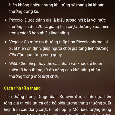
hiện không nhiều nhưng khi trúng sẽ mang lại khoản
thưởng đáng kể.
Piccolo: Được đánh giá là biểu tượng nổi bật với mức
thưởng lên đến 200% giá trị tiền cược, thường xuất hiện
trong các tổ hợp nhiều line thắng.
Vegeta: Có mức trả thưởng thấp hơn Piccolo nhưng lại
xuất hiện ổn định, giúp người chơi gia tăng tiền thưởng
đều đặn qua từng vòng quay.
Wild: Cho phép thay thế các nhân vật khác để hoàn
thiện tổ hợp thắng, từ đó nâng cao khả năng nhận
thưởng trong mỗi lượt chơi.
Cách tính tiền thắng
Tiền thắng trong Dragonball Sunwin được tính dựa trên
tổng giá trị của tất cả các bộ biểu tượng trúng thưởng xuất
hiện trên các dòng cược (line) hợp lệ. Mỗi biểu tượng trong