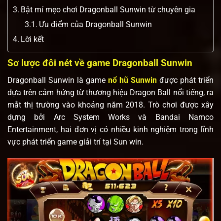
Bật mí mẹo chơi Dragonball Sunwin từ chuyên gia
Ưu điểm của Dragonball Sunwin
Lời kết
Sơ lược đôi nét về game Dragonball Sunwin
Dragonball Sunwin là game
nổ hũ Sunwin
được phát triển
dựa trên cảm hứng từ thương hiệu Dragon Ball nổi tiếng, ra
mắt thị trường vào khoảng năm 2018. Trò chơi được xây
dựng bởi Arc System Works và Bandai Namco
Entertainment, hai đơn vị có nhiều kinh nghiệm trong lĩnh
vực phát triển game giải trí tại Sun win.