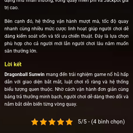
dạng như nhân thưởng, vòng quay miễn phí và Jackpot giá
trị cao.
Bên cạnh đó, hệ thống vận hành mượt mà, tốc độ quay
nhanh cùng nhiều mức cược linh hoạt giúp người chơi dễ
dàng kiểm soát vốn và tối ưu chiến thuật. Đây là lựa chọn
phù hợp cho cả người mới lẫn người chơi lâu năm muốn
săn thưởng lớn.
Lời kết
Dragonball Sunwin
mang đến trải nghiệm game nổ hũ hấp
dẫn với giao diện bắt mắt, luật chơi rõ ràng và hệ thống
biểu tượng quen thuộc. Nhờ cách vận hành đơn giản cùng
bảng trả thưởng minh bạch, người chơi dễ dàng theo dõi và
nắm bắt diễn biến từng vòng quay.
5/5 - (4 bình chọn)