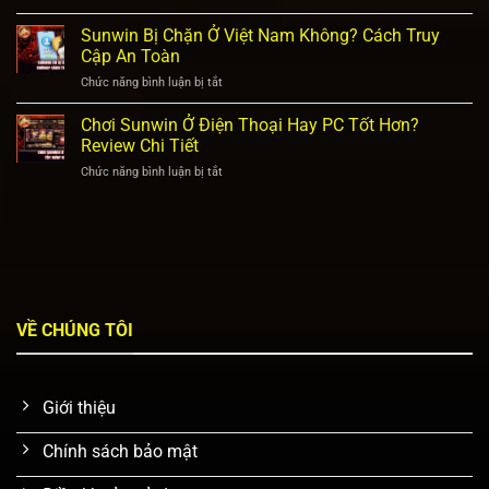
Hoàn
Khi
Khi
Trả
Sunwin Bị Chặn Ở Việt Nam Không? Cách Truy
Chơi
Tham
Cược
Sunwin
Cập An Toàn
Gia
Sunwin
Từ
Chức năng bình luận bị tắt
ở
–
Chuyên
Sunwin
Điều
Gia
Bị
Chơi Sunwin Ở Điện Thoại Hay PC Tốt Hơn?
Kiện
Cược
Chặn
Và
Review Chi Tiết
Ở
Cách
Chức năng bình luận bị tắt
ở
Việt
Nhận
Chơi
Nam
Nhanh
Sunwin
Không?
Nhất
Ở
Cách
Điện
Truy
Thoại
Cập
Hay
An
PC
Toàn
Tốt
VỀ CHÚNG TÔI
Hơn?
Review
Chi
Tiết
Giới thiệu
Chính sách bảo mật