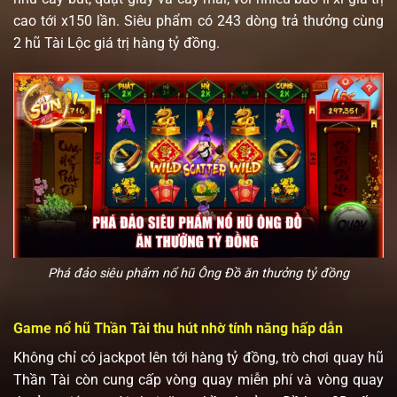
cao tới x150 lần. Siêu phẩm có 243 dòng trả thưởng cùng
2 hũ Tài Lộc giá trị hàng tỷ đồng.
Phá đảo siêu phẩm nổ hũ Ông Đồ ăn thưởng tỷ đồng
Game nổ hũ Thần Tài thu hút nhờ tính năng hấp dẫn
Không chỉ có jackpot lên tới hàng tỷ đồng, trò chơi quay hũ
Thần Tài còn cung cấp vòng quay miễn phí và vòng quay