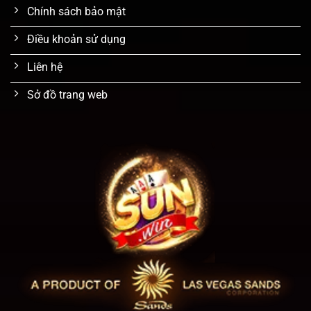
Chính sách bảo mật
Điều khoản sử dụng
Liên hệ
Sở đồ trang web