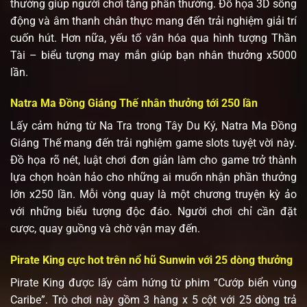
thưởng giúp người chơi tăng phần thưởng. Đồ họa 3D sống
động và âm thanh chân thực mang đến trải nghiệm giải trí
cuốn hút. Hơn nữa, yếu tố văn hóa qua hình tượng Thần
Tài – biểu tượng may mắn giúp bạn nhân thưởng x5000
lần.
Natra Ma Đồng Giáng Thế nhân thưởng tới 250 lần
Lấy cảm hứng từ Na Tra trong Tây Du Ký, Natra Ma Đồng
Giáng Thế mang đến trải nghiệm game slots tuyệt vời này.
Đồ họa rõ nét, luật chơi đơn giản làm cho game trở thành
lựa chọn hoàn hảo cho những ai muốn nhận phần thưởng
lớn x250 lần. Mỗi vòng quay là một chương truyện kỳ ảo
với những biểu tượng độc đáo. Người chơi chỉ cần đặt
cược, quay guồng và chờ vận may đến.
Pirate King cực hot trên nổ hũ Sunwin với 25 dòng thưởng
Pirate King được lấy cảm hứng từ phim “Cướp biển vùng
Caribe”. Trò chơi này gồm 3 hàng x 5 cột với 25 dòng trả