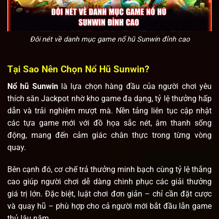
Đôi nét về danh mục game nổ hũ Sunwin đỉnh cao
Tại Sao Nên Chọn Nổ Hũ Sunwin?
Nổ hũ Sunwin
là lựa chọn hàng đầu của người chơi yêu
thích săn Jackpot nhờ kho game đa dạng, tỷ lệ thưởng hấp
dẫn và trải nghiệm mượt mà. Nền tảng liên tục cập nhật
các tựa game mới với đồ họa sắc nét, âm thanh sống
động, mang đến cảm giác chân thực trong từng vòng
quay.
Bên cạnh đó, cơ chế trả thưởng minh bạch cùng tỷ lệ thắng
cao giúp người chơi dễ dàng chinh phục các giải thưởng
giá trị lớn. Đặc biệt, luật chơi đơn giản – chỉ cần đặt cược
và quay hũ – phù hợp cho cả người mới bắt đầu lẫn game
thủ lâu năm.