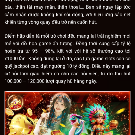
báu, thần tài may mắn, thần thoại,… Bạn sẽ ngay lập tức
cảm nhận được không khí sôi động, với hiệu ứng sắc nét
khiến từng vòng quay đều trở nên cuốn hút.
Điểm hấp dẫn là mỗi trò chơi đều mang lại trải nghiệm mới
mẻ với đồ họa game ấn tượng. Đồng thời cung cấp tỷ lệ
hoàn trả từ 95 – 98%, kết với với hệ số thưởng cao tới
x1000 lần. Không dừng lại ở đó, các tựa game slots còn có
quỹ jackpot cao, đạt ngưỡng 10 tỷ đồng. Điều này mang lại
cơ hội làm giàu hiếm có cho các hội viên, từ đó thu hút
100,000 – 120,000 lượt quay hũ hàng ngày.