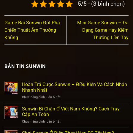
5/5 - (3 bình chọn)
Game Bài Sunwin Đột Phá
Mini Game Sunwin – Đa
Chiến Thuật Ẵm Thưởng
Dạng Game Hay Kiếm
Khủng
Thưởng Liền Tay
BẢN TIN SUNWIN
Hoàn Trả Cược Sunwin – Điều Kiện Và Cách Nhận
Nhanh Nhất
Chức năng bình luận bị tắt
ở
Hoàn
Trả
Sunwin Bị Chặn Ở Việt Nam Không? Cách Truy
Cược
Cập An Toàn
Sunwin
Chức năng bình luận bị tắt
ở
–
Sunwin
Điều
Bị
Kiện