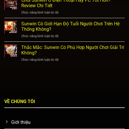
Chơi Sunwin Ở Điện Thoại Hay PC Tốt Hơn?
Chặn
Và
Review Chi Tiết
Ở
Cách
Chức năng bình luận bị tắt
ở
Việt
Nhận
Chơi
Nam
Nhanh
Sunwin
Sunwin Có Giới Hạn Độ Tuổi Người Chơi Trên Hệ
Không?
Nhất
Ở
Cách
Thống Không?
Điện
Truy
Chức năng bình luận bị tắt
ở
Thoại
Cập
Sunwin
Hay
An
Có
Thắc Mắc: Sunwin Có Phù Hợp Người Chơi Giải Trí
PC
Toàn
Giới
Tốt
Không?
Hạn
Hơn?
Chức năng bình luận bị tắt
ở
Độ
Review
Thắc
Tuổi
Chi
Mắc:
Người
Tiết
Sunwin
Chơi
Có
Trên
Phù
Hệ
Hợp
Thống
Người
Không?
Chơi
VỀ CHÚNG TÔI
Giải
Trí
Không?
Giới thiệu