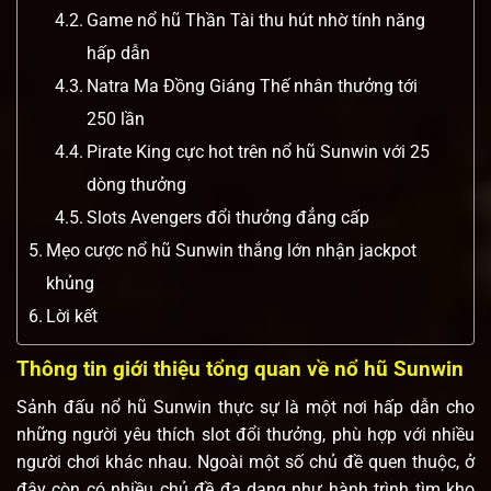
Game nổ hũ Thần Tài thu hút nhờ tính năng
hấp dẫn
Natra Ma Đồng Giáng Thế nhân thưởng tới
250 lần
Pirate King cực hot trên nổ hũ Sunwin với 25
dòng thưởng
Slots Avengers đổi thưởng đẳng cấp
Mẹo cược nổ hũ Sunwin thắng lớn nhận jackpot
khủng
Lời kết
Thông tin giới thiệu tổng quan về nổ hũ Sunwin
Sảnh đấu nổ hũ Sunwin thực sự là một nơi hấp dẫn cho
những người yêu thích slot đổi thưởng, phù hợp với nhiều
người chơi khác nhau. Ngoài một số chủ đề quen thuộc, ở
đây còn có nhiều chủ đề đa dạng như hành trình tìm kho