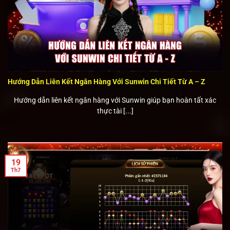
Hướng Dẫn Liên Kết Ngân Hàng Với Sunwin Chi Tiết Từ A – Z
Hướng dẫn liên kết ngân hàng với Sunwin giúp bạn hoàn tất xác
thực tài [...]
19
Th7