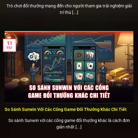
Trò chơi đổi thưởng mang đến cho người tham gia trải nghiệm giải
trí thú [...]
11
Th7
So Sánh Sunwin Với Các Cổng Game Đổi Thưởng Khác Chi Tiết
So sánh Sunwin với các cổng game đổi thưởng khác là cách đơn
giản nhất [...]