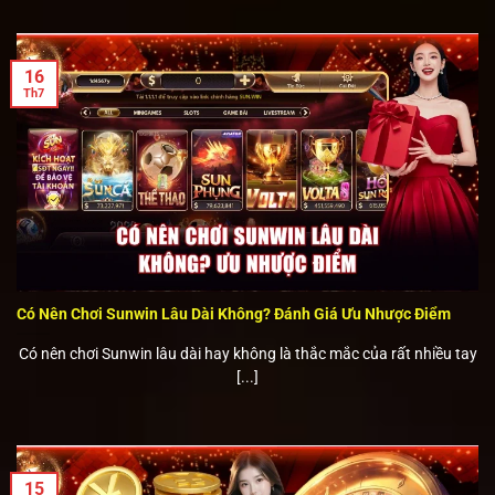
16
Th7
Có Nên Chơi Sunwin Lâu Dài Không? Đánh Giá Ưu Nhược Điểm
Có nên chơi Sunwin lâu dài hay không là thắc mắc của rất nhiều tay
[...]
15