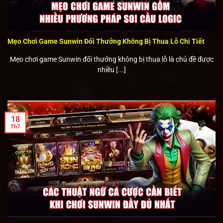
Mẹo Chơi Game Sunwin Đổi Thưởng Không Bị Thua Lỗ Chi Tiết
Mẹo chơi game Sunwin đổi thưởng không bị thua lỗ là chủ đề được
nhiều [...]
18
Th7