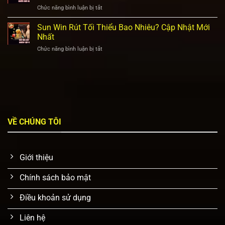
Hạn
Hơn?
Chức năng bình luận bị tắt
ở
Độ
Review
Thắc
Tuổi
Chi
Mắc:
Sun Win Rút Tối Thiểu Bao Nhiêu? Cập Nhật Mới
Người
Tiết
Sunwin
Chơi
Nhất
Có
Trên
Chức năng bình luận bị tắt
ở
Phù
Hệ
Sun
Hợp
Thống
Win
Người
Không?
Rút
Chơi
Tối
Giải
Thiểu
Trí
Bao
Không?
Nhiêu?
Cập
VỀ CHÚNG TÔI
Nhật
Mới
Nhất
Giới thiệu
Chính sách bảo mật
Điều khoản sử dụng
Liên hệ