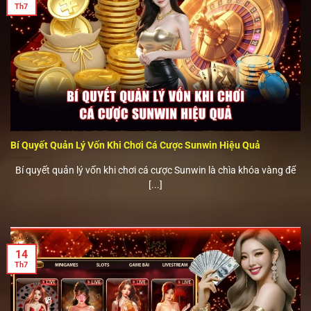
Th7
Bí Quyết Quản Lý Vốn Khi Chơi Cá Cược Sunwin Hiệu Quả
Bí quyết quản lý vốn khi chơi cá cược Sunwin là chìa khóa vàng để
[...]
14
Th7