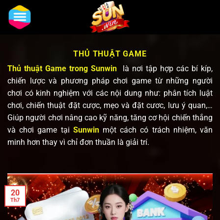
Bỏ
qua
nội
dung
THỦ THUẬT GAME
Thủ thuật Game trong Sunwin
là nơi tập hợp các bí kíp,
chiến lược và phương pháp chơi game từ những người
chơi có kinh nghiệm với các nội dung như: phân tích luật
chơi, chiến thuật đặt cược, mẹo và đặt cươc, lưu ý quan,…
Giúp người chơi nâng cao kỹ năng, tăng cơ hội chiến thắng
và chơi game tại
Sunwin
một cách có trách nhiệm, văn
minh hơn thay vì chỉ đơn thuần là giải trí.
20
Th7