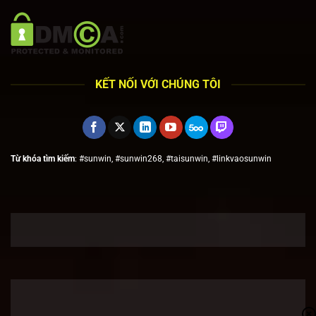
KẾT NỐI VỚI CHÚNG TÔI
Từ khóa tìm kiếm
: #sunwin, #sunwin268, #taisunwin, #linkvaosunwin