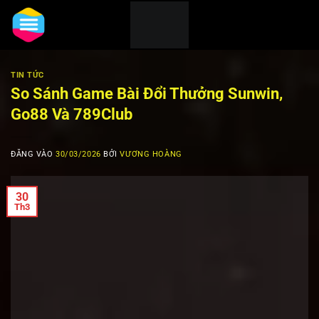
Bỏ
qua
nội
dung
TIN TỨC
So Sánh Game Bài Đổi Thưởng Sunwin,
Go88 Và 789Club
ĐĂNG VÀO
30/03/2026
BỞI
VƯƠNG HOÀNG
30
Th3