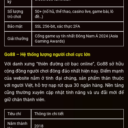
ký
Số lượng
50+ (nổ hũ, thể thao, casino live, game bài, lô
trò chơi
đề…)
Bảo mật
SSL 256-bit, xác thực 2FA
Cổng game uy tín nhất Đông Nam Á 2024 (Asia
Giải thưởng
Gaming Awards)
Go88 – Hệ thống lượng người chơi cực lớn
Với danh xưng “thiên đường cờ bạc online”, Go88 sở hữu
cộng đồng người chơi đông đảo nhất hiện nay. Điểm mạnh
của website nằm ở tính đại chúng, sản phẩm thân thuộc
với người Việt, hỗ trợ nạp rút qua 30 ngân hàng. Nền tảng
cũng thường xuyên cập nhật tính năng và ưu đãi mới để
giữ chân thành viên.
Tiêu chí
Thông tin chi tiết
Năm thành
2018