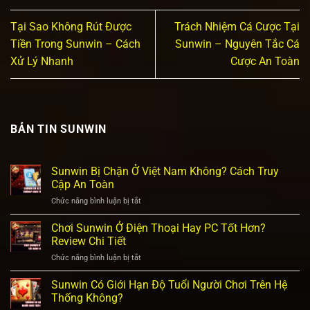
Tại Sao Không Rút Được
Trách Nhiệm Cá Cược Tại
Tiền Trong Sunwin – Cách
Sunwin – Nguyên Tắc Cá
Xử Lý Nhanh
Cược An Toàn
BẢN TIN SUNWIN
Sunwin Bị Chặn Ở Việt Nam Không? Cách Truy
Cập An Toàn
Chức năng bình luận bị tắt
ở
Sunwin
Bị
Chơi Sunwin Ở Điện Thoại Hay PC Tốt Hơn?
Chặn
Review Chi Tiết
Ở
Chức năng bình luận bị tắt
ở
Việt
Chơi
Nam
Sunwin
Sunwin Có Giới Hạn Độ Tuổi Người Chơi Trên Hệ
Không?
Ở
Cách
Thống Không?
Điện
Truy