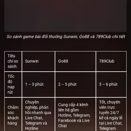
So sánh game bài đổi thưởng Sunwin, Go88 và 789Club chi tiết
Tiêu
chí so
Sunwin
Go88
789Club
sánh
Tốc
độ
1 – 3 phút
2 – 5 phút
3 – 6 phút
nạp
rút
Chuyên
Tốt, chuyên
Cung cấp 4 kênh
Chăm
nghiệp, phản
viên trực
liên hệ gồm
sóc
hồi nhanh qua
tuyến 24/7
Hotline, Telegram,
khách
Live Chat,
kể cả ngày lễ
Facebook và Live
hàng
Telegram và
tại Live Chat,
Chat
Hotline
Telegram