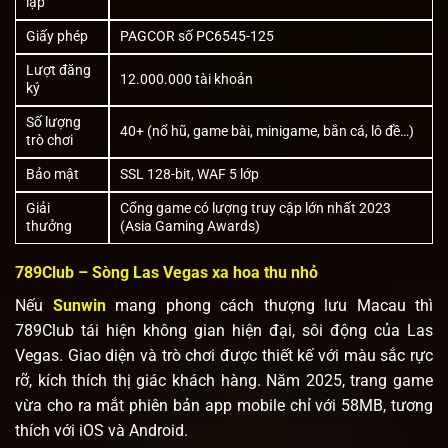
lập
Giấy phép
PAGCOR số PC6545-125
Lượt đăng
12.000.000 tài khoản
ký
Số lượng
40+ (nổ hũ, game bài, minigame, bắn cá, lô đề…)
trò chơi
Bảo mật
SSL 128-bit, WAF 5 lớp
Giải
Cổng game có lượng truy cập lớn nhất 2023
thưởng
(Asia Gaming Awards)
789Club – Sòng Las Vegas xa hoa thu nhỏ
Nếu
Sunwin
mang phong cách thượng lưu Macau thì
789Club tái hiện không gian hiện đại, sôi động của Las
Vegas. Giao diện và trò chơi được thiết kế với màu sắc rực
rỡ, kích thích thị giác khách hàng. Năm 2025, trang game
vừa cho ra mắt phiên bản app mobile chỉ với 58MB, tương
thích với iOS và Android.