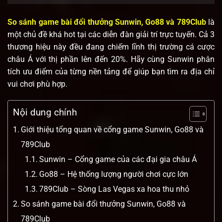
So sánh game bài đổi thưởng Sunwin, Go88 và 789Club
là
một chủ đề khá hot tại các diễn đàn giải trí trực tuyến. Cả 3
thương hiệu này đều đang chiếm lĩnh thị trường cá cược
châu Á với thị phần lên đến 20%. Hãy cùng Sunwin phân
tích ưu điểm của từng nền tảng để giúp bạn tìm ra địa chỉ
vui chơi phù hợp.
Nội dung chính
Giới thiệu tổng quan về cổng game Sunwin, Go88 và
789Club
Sunwin – Cổng game của các đại gia châu Á
Go88 – Hệ thống lượng người chơi cực lớn
789Club – Sòng Las Vegas xa hoa thu nhỏ
So sánh game bài đổi thưởng Sunwin, Go88 và
789Club