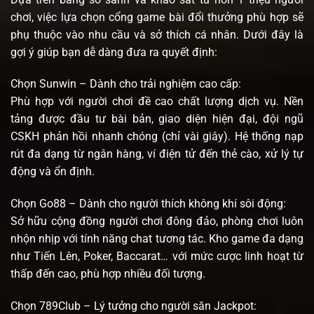
chơi, việc lựa chọn cổng game bài đổi thưởng phù hợp sẽ
phụ thuộc vào nhu cầu và sở thích cá nhân. Dưới đây là
gợi ý giúp bạn dễ dàng đưa ra quyết định:
Chọn Sunwin – Dành cho trải nghiệm cao cấp:
Phù hợp với người chơi đề cao chất lượng dịch vụ. Nền
tảng được đầu tư bài bản, giao diện hiện đại, đội ngũ
CSKH phản hồi nhanh chóng (chỉ vài giây). Hệ thống nạp
rút đa dạng từ ngân hàng, ví điện tử đến thẻ cào, xử lý tự
động và ổn định.
Chọn Go88 – Dành cho người thích không khí sôi động:
Sở hữu cộng đồng người chơi đông đảo, phòng chơi luôn
nhộn nhịp với tính năng chat tương tác. Kho game đa dạng
như Tiến Lên, Poker, Baccarat… với mức cược linh hoạt từ
thấp đến cao, phù hợp nhiều đối tượng.
Chọn 789Club – Lý tưởng cho người săn Jackpot: