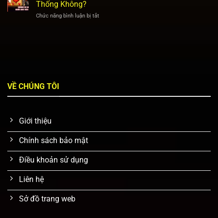
Ở
Cách
Thống Không?
Điện
Truy
Chức năng bình luận bị tắt
ở
Thoại
Cập
Sunwin
Hay
An
Có
PC
Toàn
Giới
Tốt
Hạn
Hơn?
Độ
Review
Tuổi
Chi
Người
Tiết
Chơi
VỀ CHÚNG TÔI
Trên
Hệ
Thống
Không?
Giới thiệu
Chính sách bảo mật
Điều khoản sử dụng
Liên hệ
Sở đồ trang web