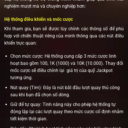
nghiệm mượt mà và chuyên nghiệp hơn:
Hệ thống điều khiển và mốc cược
Khi tham gia, bạn sẽ được tùy chỉnh các thông số để phù
hợp với chiến thuật riêng của mình thông qua các nút điều
khiển trực quan:
Chọn mức cược: Hệ thống cung cấp 3 mức cược linh
hoạt bao gồm 100, 1K (1000) và 10K (10.000). Thay đổi
mốc cược sẽ điều chỉnh lại giá trị của quỹ Jackpot
tương ứng.
Nút quay (Tím): Đây là nút bắt đầu lượt quay thủ công
sau khi bạn đã chọn số dòng.
Giữ để tự quay: Tính năng này cho phép hệ thống tự
động lặp lại các lượt quay theo mức cược cố định nhằm
tiết kiệm thời gian.