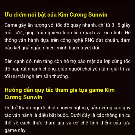
Ưu điểm nổi bật của Kim Cương Sunwin
Game gây ấn tượng với tốc độ quay nhanh, chỉ từ 3–5 giây
mỗi lượt, giúp trải nghiệm luôn liền mạch và kịch tính. Hệ
thống vận hành dựa trên công nghệ RNG đạt chuẩn, đảm
bảo kết quả ngẫu nhiên, minh bạch tuyệt đối.
Bên cạnh đó, nền tảng còn hỗ trợ bảo mật đa lớp cùng tốc
độ nạp rút nhanh chóng, giúp người chơi yên tâm giải trí và
tối ưu trải nghiệm săn thưởng.
Hướng dẫn quy tắc tham gia tựa game Kim
Cương Sunwin
Để trở thành người chơi chuyên nghiệp, nắm vững các quy
tắc vận hành là điều bắt buộc. Dưới đây là các thông tin cụ
thể về cách thức tham gia và cơ chế tính điểm của tựa
game này.