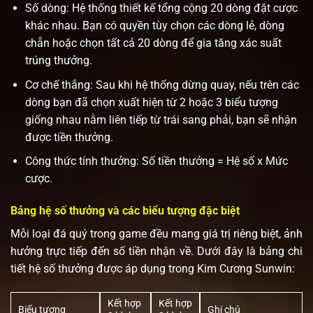
Số dòng: Hệ thống thiết kế tổng cộng 20 dòng đặt cược
khác nhau. Bạn có quyền tùy chọn các dòng lẻ, dòng
chẵn hoặc chọn tất cả 20 dòng để gia tăng xác suất
trúng thưởng.
Cơ chế thắng: Sau khi hệ thống dừng quay, nếu trên các
dòng bạn đã chọn xuất hiện từ 2 hoặc 3 biểu tượng
giống nhau nằm liên tiếp từ trái sang phải, bạn sẽ nhận
được tiền thưởng.
Công thức tính thưởng: Số tiền thưởng = Hệ số x Mức
cược.
Bảng hệ số thưởng và các biểu tượng đặc biệt
Mỗi loại đá quý trong game đều mang giá trị riêng biệt, ảnh
hưởng trực tiếp đến số tiền nhận về. Dưới đây là bảng chi
tiết hệ số thưởng được áp dụng trong Kim Cương Sunwin:
Kết hợp
Kết hợp
Biểu tượng
Ghi chú