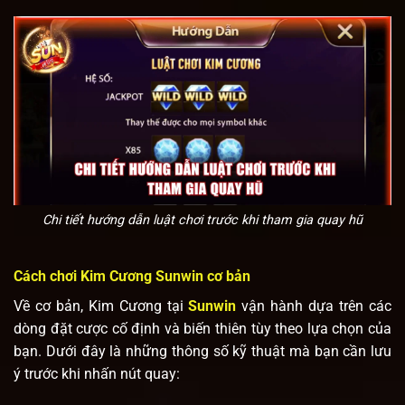
Chi tiết hướng dẫn luật chơi trước khi tham gia quay hũ
Cách chơi Kim Cương Sunwin cơ bản
Về cơ bản, Kim Cương tại
Sunwin
vận hành dựa trên các
dòng đặt cược cố định và biến thiên tùy theo lựa chọn của
bạn. Dưới đây là những thông số kỹ thuật mà bạn cần lưu
ý trước khi nhấn nút quay: