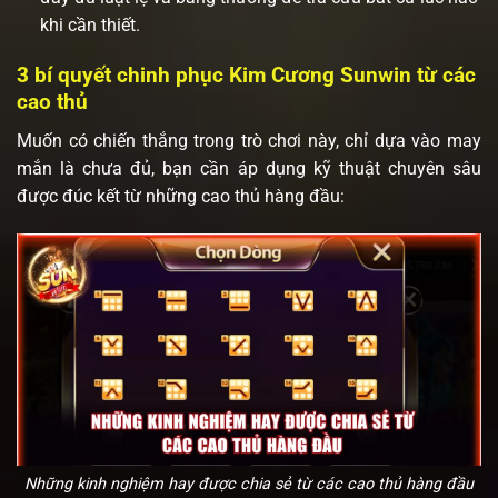
khi cần thiết.
3 bí quyết chinh phục Kim Cương Sunwin từ các
cao thủ
Muốn có chiến thắng trong trò chơi này, chỉ dựa vào may
mắn là chưa đủ, bạn cần áp dụng kỹ thuật chuyên sâu
được đúc kết từ những cao thủ hàng đầu:
Những kinh nghiệm hay được chia sẻ từ các cao thủ hàng đầu