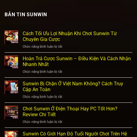
BẢN TIN SUNWIN
Cách Tối Ưu Lợi Nhuận Khi Chơi Sunwin Từ
Chuyên Gia Cược
Chức năng bình luận bị tắt
ở
Cách
Tối
Hoàn Trả Cược Sunwin – Điều Kiện Và Cách Nhận
Ưu
Nhanh Nhất
Lợi
Chức năng bình luận bị tắt
ở
Nhuận
Hoàn
Khi
Trả
Sunwin Bị Chặn Ở Việt Nam Không? Cách Truy
Chơi
Cược
Sunwin
Cập An Toàn
Sunwin
Từ
Chức năng bình luận bị tắt
ở
–
Chuyên
Sunwin
Điều
Gia
Bị
Chơi Sunwin Ở Điện Thoại Hay PC Tốt Hơn?
Kiện
Cược
Chặn
Và
Review Chi Tiết
Ở
Cách
Chức năng bình luận bị tắt
ở
Việt
Nhận
Chơi
Nam
Nhanh
Sunwin
Sunwin Có Giới Hạn Độ Tuổi Người Chơi Trên Hệ
Không?
Nhất