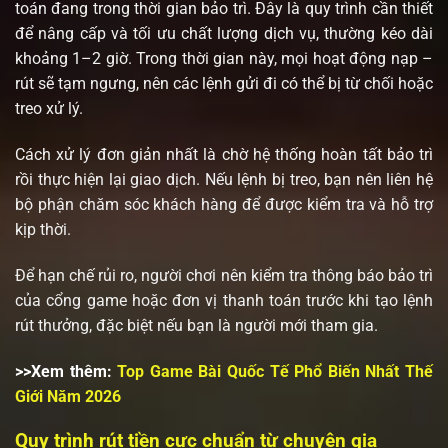
toán đang trong thời gian bảo trì. Đây là quy trình cần thiết
để nâng cấp và tối ưu chất lượng dịch vụ, thường kéo dài
khoảng 1–2 giờ. Trong thời gian này, mọi hoạt động nạp –
rút sẽ tạm ngưng, nên các lệnh gửi đi có thể bị từ chối hoặc
treo xử lý.
Cách xử lý đơn giản nhất là chờ hệ thống hoàn tất bảo trì
rồi thực hiện lại giao dịch. Nếu lệnh bị treo, bạn nên liên hệ
bộ phận chăm sóc khách hàng để được kiểm tra và hỗ trợ
kịp thời.
Để hạn chế rủi ro, người chơi nên kiểm tra thông báo bảo trì
của cổng game hoặc đơn vị thanh toán trước khi tạo lệnh
rút thưởng, đặc biệt nếu bạn là người mới tham gia.
>>Xem thêm:
Top Game Bài Quốc Tế Phổ Biến Nhất Thế
Giới Năm 2026
Quy trình rút tiền cực chuẩn từ chuyên gia