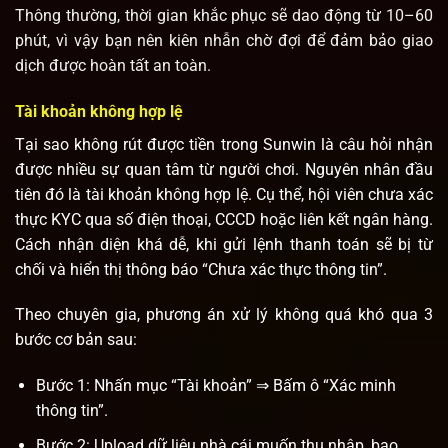
Thông thường, thời gian khắc phục sẽ dao động từ 10–60
phút, vì vậy bạn nên kiên nhẫn chờ đợi để đảm bảo giao
dịch được hoàn tất an toàn.
Tài khoản không hợp lệ
Tại sao không rút được tiền trong Sunwin là câu hỏi nhận
được nhiều sự quan tâm từ người chơi. Nguyên nhân đầu
tiên đó là tài khoản không hợp lệ. Cụ thể, hội viên chưa xác
thực KYC qua số điện thoại, CCCD hoặc liên kết ngân hàng.
Cách nhận diện khá dễ, khi gửi lệnh thanh toán sẽ bị từ
chối và hiển thị thông báo “Chưa xác thực thông tin”.
Theo chuyên gia, phương án xử lý không quá khó qua 3
bước cơ bản sau:
Bước 1: Nhấn mục “Tài khoản” ⇒ Bấm ô “Xác minh
thông tin”.
Bước 2: Upload dữ liệu nhà cái muốn thu nhập, bao