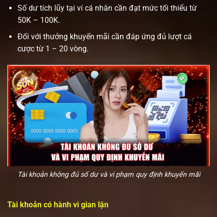
Số dư tích lũy tại ví cá nhân cần đạt mức tối thiểu từ
50K – 100K.
Đối với thưởng khuyến mãi cần đáp ứng đủ lượt cá
cược từ 1 – 20 vòng.
Tài khoản không đủ số dư và vi phạm quy định khuyến mãi
Tài khoản có hành vi gian lận