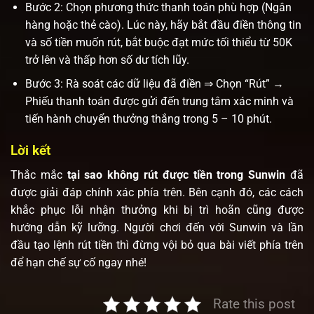
Bước 2: Chọn phương thức thanh toán phù hợp (Ngân
hàng hoặc thẻ cào). Lúc này, hãy bắt đầu điền thông tin
và số tiền muốn rút, bắt buộc đạt mức tối thiểu từ 50K
trở lên và thấp hơn số dư tích lũy.
Bước 3: Rà soát các dữ liệu đã điền ⇒ Chọn “Rút” →
Phiếu thanh toán được gửi đến trung tâm xác minh và
tiến hành chuyển thưởng thắng trong 5 – 10 phút.
Lời kết
Thắc mắc
tại sao không rút được tiền trong Sunwin
đã
được giải đáp chính xác phía trên. Bên cạnh đó, các cách
khắc phục lỗi nhận thưởng khi bị trì hoãn cũng được
hướng dẫn kỹ lưỡng. Người chơi đến với Sunwin và lần
đầu tạo lệnh rút tiền thì đừng vội bỏ qua bài viết phía trên
để hạn chế sự cố ngay nhé!
Rate this post