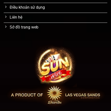
Điều khoản sử dụng
Liên hệ
Sở đồ trang web