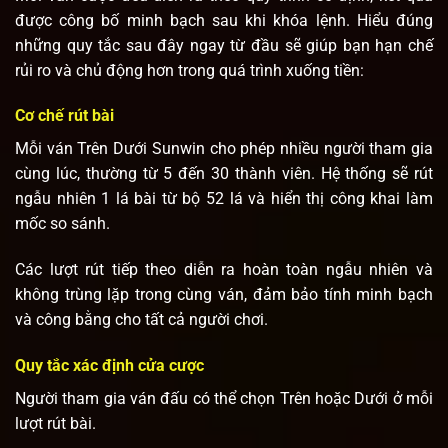
được công bố minh bạch sau khi khóa lệnh. Hiểu đúng
những quy tắc sau đây ngay từ đầu sẽ giúp bạn hạn chế
rủi ro và chủ động hơn trong quá trình xuống tiền:
Cơ chế rút bài
Mỗi ván Trên Dưới Sunwin cho phép nhiều người tham gia
cùng lúc, thường từ 5 đến 30 thành viên. Hệ thống sẽ rút
ngẫu nhiên 1 lá bài từ bộ 52 lá và hiển thị công khai làm
mốc so sánh.
Các lượt rút tiếp theo diễn ra hoàn toàn ngẫu nhiên và
không trùng lặp trong cùng ván, đảm bảo tính minh bạch
và công bằng cho tất cả người chơi.
Quy tắc xác định cửa cược
Người tham gia ván đấu có thể chọn Trên hoặc Dưới ở mỗi
lượt rút bài.