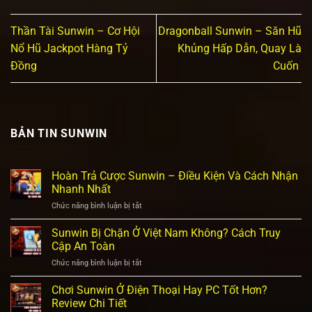
Thần Tài Sunwin – Cơ Hội
Dragonball Sunwin – Săn Hũ
Nổ Hũ Jackpot Hàng Tỷ
Khủng Hấp Dẫn, Quay Là
Đồng
Cuốn
BẢN TIN SUNWIN
Hoàn Trả Cược Sunwin – Điều Kiện Và Cách Nhận
Nhanh Nhất
Chức năng bình luận bị tắt
ở
Hoàn
Trả
Sunwin Bị Chặn Ở Việt Nam Không? Cách Truy
Cược
Cập An Toàn
Sunwin
Chức năng bình luận bị tắt
ở
–
Sunwin
Điều
Bị
Chơi Sunwin Ở Điện Thoại Hay PC Tốt Hơn?
Kiện
Chặn
Và
Review Chi Tiết
Ở