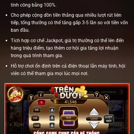
tính công bằng 100%.
Cho phép cộng dồn tiền thắng qua nhiều lượt rút liên
tiếp, tổng thưởng có thể tăng gấp 3-5 lần so với tiền vốn
ban đầu.
Tích hợp cơ chế Jackpot, giá trị thưởng có thể lên đến
hàng triệu điểm, tạo thêm cơ hội gia tăng lợi nhuận
trong quá trình tham gia.
Hỗ trợ chơi ổn định trên cả điện thoại lẫn máy tính, hội
viên có thể tham gia mọi lúc mọi nơi.