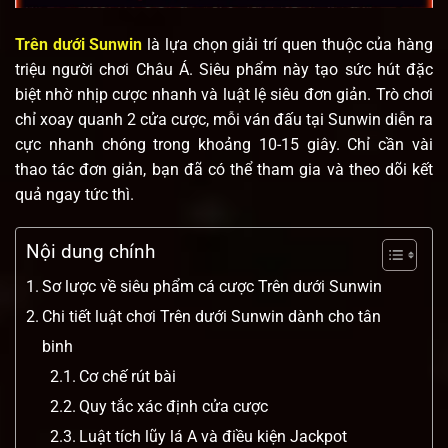
Trên dưới Sunwin
là lựa chọn giải trí quen thuộc của hàng
triệu người chơi Châu Á. Siêu phẩm này tạo sức hút đặc
biệt nhờ nhịp cược nhanh và luật lệ siêu đơn giản. Trò chơi
chỉ xoay quanh 2 cửa cược, mỗi ván đấu tại Sunwin diễn ra
cực nhanh chóng trong khoảng 10-15 giây. Chỉ cần vài
thao tác đơn giản, bạn đã có thể tham gia và theo dõi kết
quả ngay tức thì.
Nội dung chính
Sơ lược về siêu phẩm cá cược Trên dưới Sunwin
Chi tiết luật chơi Trên dưới Sunwin dành cho tân
binh
Cơ chế rút bài
Quy tắc xác định cửa cược
Luật tích lũy lá A và điều kiện Jackpot