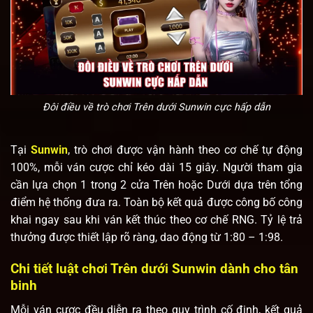
Đôi điều về trò chơi Trên dưới Sunwin cực hấp dẫn
Tại
Sunwin
, trò chơi được vận hành theo cơ chế tự động
100%, mỗi ván cược chỉ kéo dài 15 giây. Người tham gia
cần lựa chọn 1 trong 2 cửa Trên hoặc Dưới dựa trên tổng
điểm hệ thống đưa ra. Toàn bộ kết quả được công bố công
khai ngay sau khi ván kết thúc theo cơ chế RNG. Tỷ lệ trả
thưởng được thiết lập rõ ràng, dao động từ 1:80 – 1:98.
Chi tiết luật chơi Trên dưới Sunwin dành cho tân
binh
Mỗi ván cược đều diễn ra theo quy trình cố định, kết quả