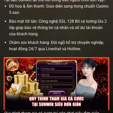
Đồ họa & Âm thanh: Giao diện sang trọng chuẩn Casino
5 sao.
Bảo mật tối tân: Công nghệ SSL 128 Bit và tường lửa 2
lớp giúp bảo vệ thông tin cá nhân và số dư tài khoản
của khách hàng.
Chăm sóc khách hàng: Đội ngũ hỗ trợ chuyên nghiệp,
hoạt động 24/7 qua Livechat và Hotline.