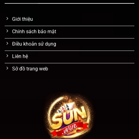
Giới thiệu
Chính sách bảo mật
Điều khoản sử dụng
Liên hệ
Sở đồ trang web