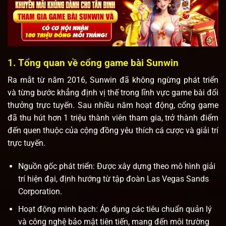
1. Tổng quan về cổng game bài Sunwin
Ra mắt từ năm 2016, Sunwin đã không ngừng phát triển
và từng bước khẳng định vị thế trong lĩnh vực game bài đổi
thưởng trực tuyến. Sau nhiều năm hoạt động, cổng game
đã thu hút hơn 1 triệu thành viên tham gia, trở thành điểm
đến quen thuộc của cộng đồng yêu thích cá cược và giải trí
trực tuyến.
Nguồn gốc phát triển: Được xây dựng theo mô hình giải
trí hiện đại, định hướng từ tập đoàn Las Vegas Sands
Corporation.
Hoạt động minh bạch: Áp dụng các tiêu chuẩn quản lý
và công nghệ bảo mật tiên tiến, mang đến môi trường