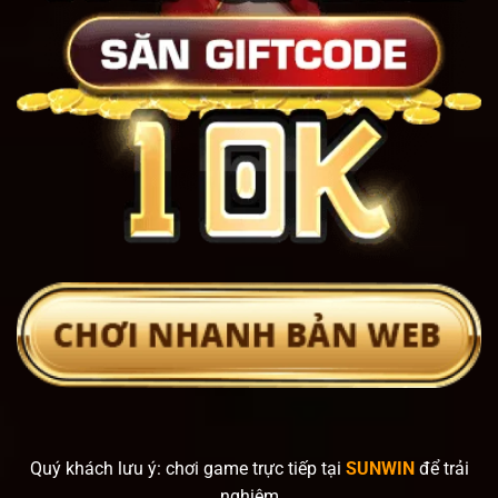
Quý khách lưu ý: chơi game trực tiếp tại
SUNWIN
để trải
nghiệm