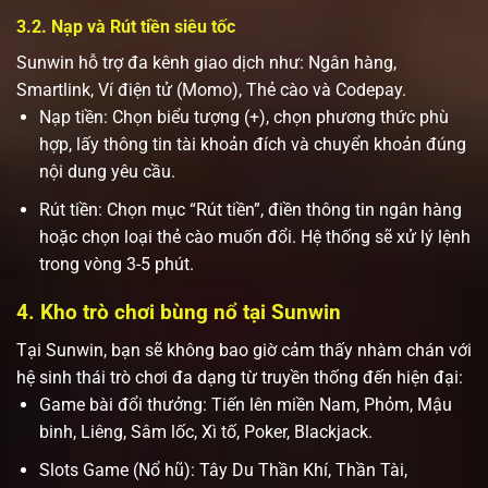
3.2. Nạp và Rút tiền siêu tốc
Sunwin hỗ trợ đa kênh giao dịch như: Ngân hàng,
Smartlink, Ví điện tử (Momo), Thẻ cào và Codepay.
Nạp tiền: Chọn biểu tượng (+), chọn phương thức phù
hợp, lấy thông tin tài khoản đích và chuyển khoản đúng
nội dung yêu cầu.
Rút tiền: Chọn mục “Rút tiền”, điền thông tin ngân hàng
hoặc chọn loại thẻ cào muốn đổi. Hệ thống sẽ xử lý lệnh
trong vòng 3-5 phút.
4. Kho trò chơi bùng nổ tại Sunwin
Tại Sunwin, bạn sẽ không bao giờ cảm thấy nhàm chán với
hệ sinh thái trò chơi đa dạng từ truyền thống đến hiện đại:
Game bài đổi thưởng: Tiến lên miền Nam, Phỏm, Mậu
binh, Liêng, Sâm lốc, Xì tố, Poker, Blackjack.
Slots Game (Nổ hũ): Tây Du Thần Khí, Thần Tài,