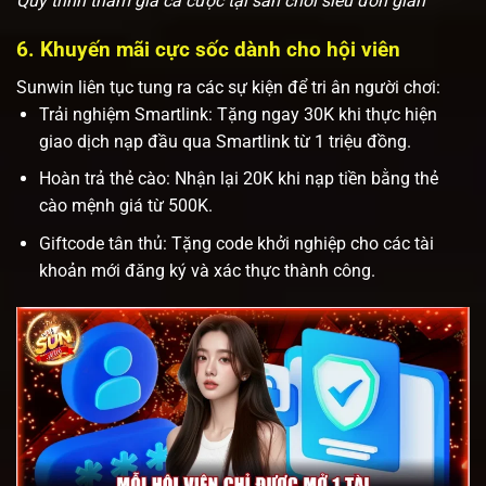
Quy trình tham gia cá cược tại sân chơi siêu đơn giản
6. Khuyến mãi cực sốc dành cho hội viên
Sunwin liên tục tung ra các sự kiện để tri ân người chơi:
Trải nghiệm Smartlink: Tặng ngay 30K khi thực hiện
giao dịch nạp đầu qua Smartlink từ 1 triệu đồng.
Hoàn trả thẻ cào: Nhận lại 20K khi nạp tiền bằng thẻ
cào mệnh giá từ 500K.
Giftcode tân thủ: Tặng code khởi nghiệp cho các tài
khoản mới đăng ký và xác thực thành công.