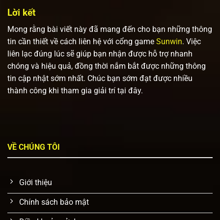
Lời kết
Mong rằng bài viết này đã mang đến cho bạn những thông
tin cần thiết về cách liên hệ với cổng game
Sunwin
. Việc
liên lạc đúng lúc sẽ giúp bạn nhận được hỗ trợ nhanh
chóng và hiệu quả, đồng thời nắm bắt được những thông
tin cập nhật sớm nhất. Chúc bạn sớm đạt được nhiều
thành công khi tham gia giải trí tại đây.
VỀ CHÚNG TÔI
Giới thiệu
Chính sách bảo mật