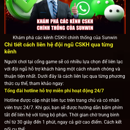
Khám phá các kênh CSKH chính thống của Sunwin
Chi tiết cách liên hệ đội ngũ CSKH qua từng
kênh
Người chơi tại cổng game sẽ có nhiều lựa chọn để liên lạc
với đội ngũ hỗ trợ khách hàng một cách nhanh chóng và
thuận tiện nhất. Dưới đây là cách liên lạc qua từng phương
thức cụ thể, tham khảo ngay:
Tổng đài hotline hỗ trợ miễn phí hoạt động 24/7
Hotline được cập nhật liên tục trên trang chủ và có nhân
viên trực 24/7. Khi gọi, bạn sẽ được hướng dẫn bấm phím
tắt để liên hệ với từng bộ phận. Thời gian chờ trung bình
chỉ từ 30 giây đến 1 phút, ngay cả giờ cao điểm. Cách kết
nối cụ thể: