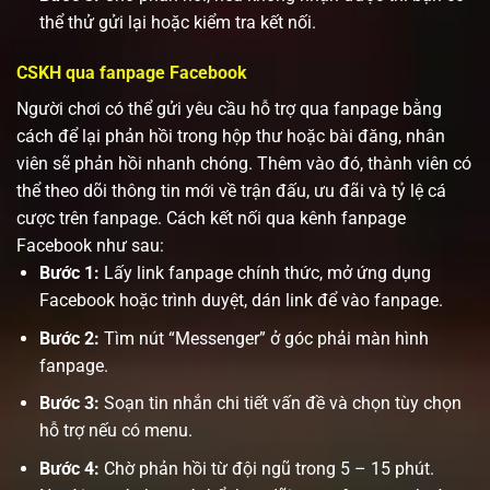
thể thử gửi lại hoặc kiểm tra kết nối.
CSKH qua fanpage Facebook
Người chơi có thể gửi yêu cầu hỗ trợ qua fanpage bằng
cách để lại phản hồi trong hộp thư hoặc bài đăng, nhân
viên sẽ phản hồi nhanh chóng. Thêm vào đó, thành viên có
thể theo dõi thông tin mới về trận đấu, ưu đãi và tỷ lệ cá
cược trên fanpage. Cách kết nối qua kênh fanpage
Facebook như sau:
Bước 1:
Lấy link fanpage chính thức, mở ứng dụng
Facebook hoặc trình duyệt, dán link để vào fanpage.
Bước 2:
Tìm nút “Messenger” ở góc phải màn hình
fanpage.
Bước 3:
Soạn tin nhắn chi tiết vấn đề và chọn tùy chọn
hỗ trợ nếu có menu.
Bước 4:
Chờ phản hồi từ đội ngũ trong 5 – 15 phút.