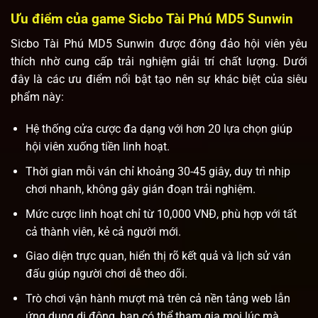
Ưu điểm của game Sicbo Tài Phú MD5 Sunwin
Sicbo Tài Phú MD5 Sunwin được đông đảo hội viên yêu
thích nhờ cung cấp trải nghiệm giải trí chất lượng. Dưới
đây là các ưu điểm nổi bật tạo nên sự khác biệt của siêu
phẩm này:
Hệ thống cửa cược đa dạng với hơn 20 lựa chọn giúp
hội viên xuống tiền linh hoạt.
Thời gian mỗi ván chỉ khoảng 30-45 giây, duy trì nhịp
chơi nhanh, không gây gián đoạn trải nghiệm.
Mức cược linh hoạt chỉ từ 10,000 VNĐ, phù hợp với tất
cả thành viên, kẻ cả người mới.
Giao diện trực quan, hiển thị rõ kết quả và lịch sử ván
đấu giúp người chơi dễ theo dõi.
Trò chơi vận hành mượt mà trên cả nền tảng web lẫn
ứng dụng di động, bạn có thể tham gia mọi lúc mà