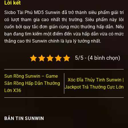
Lời kết
Sicbo Tài Phú MD5 Sunwin đã trở thành siêu phẩm giải trí
có lượt tham gia cao nhất thị trường. Siêu phẩm này lôi
cuốn bởi quy tắc đơn giản cùng mức thưởng hấp dẫn. Nếu
bạn đang tìm kiếm một điểm đến vừa hấp dẫn vừa có mức
thắng cao thì Sunwin chính là lựa lý tưởng nhất.
5/5 - (4 bình chọn)
Sun Rồng Sunwin – Game
Xóc Đĩa Thủy Tinh Sunwin |
Săn Rồng Hấp Dẫn Thưởng
Jackpot Trả Thưởng Cực Lớn
Lớn X36
BẢN TIN SUNWIN