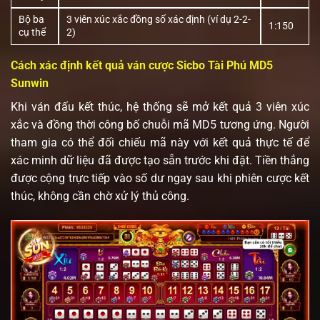
Bộ ba
3 viên xúc xắc đồng số xác định (ví dụ 2-2-
1:150
cụ thể
2)
Cách xác định kết quả ván cược Sicbo Tài Phú MD5
Sunwin
Khi ván đấu kết thúc, hệ thống sẽ mở kết quả 3 viên xúc
xắc và đồng thời công bố chuỗi mã MD5 tương ứng. Người
tham gia có thể đối chiếu mã này với kết quả thực tế để
xác minh dữ liệu đã được tạo sẵn trước khi đặt. Tiền thắng
được cộng trực tiếp vào số dư ngay sau khi phiên cược kết
thúc, không cần chờ xử lý thủ công.