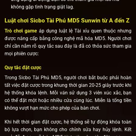
không gặp tình trạng giật lag.
Luật chơi Sicbo Tài Phú MD5 Sunwin từ A đến Z
Trò chơi game
áp dụng luật lệ Tài xỉu quen thuộc nhưng
được nâng cấp bằng công nghệ mã hóa MD5. Người chơi
chỉ cần nắm rõ quy tắc sau đây là đã có thỏa sức tham gia
mọi phiên cược:
Quy tắc đặt cược
Trong Sicbo Tài Phú MD5, người chơi bắt buộc phải hoàn
tất việc đặt cược trong khung thời gian 20-25 giây trước khi
hệ thống khóa lệnh. Mỗi ván sử dụng 3 viên xúc xắc, bạn
có thể đặt một hoặc nhiều cửa cùng lúc. Miễn là tổng tiền
không vượt hạn mức cho phép của bàn chơi.
Khi hết thời gian đặt cược, hệ thống sẽ tự động khóa toàn
bộ lựa chọn, bạn không cho chỉnh sửa hay hủy lệnh. Kết