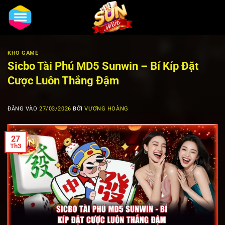
Bỏ
qua
nội
dung
KHO GAME
Sicbo Tài Phú MD5 Sunwin – Bí Kíp Đặt
Cược Luôn Thắng Đậm
ĐĂNG VÀO
27/03/2026
BỞI
VƯƠNG HOÀNG
27
Th3