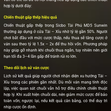
hợp lý dưới đây:
Chiến thuật gấp thếp hiệu quả
Chiến thuật gấp thếp trong Sicbo Tài Phú MD5 Sunwin
thường áp dụng ở cửa Tài – Xỉu nhờ tỷ lệ gần 50%. Người
chơi bắt đầu với mức cược thấp, nếu thua sẽ tăng cược ở
ván sau theo tỷ lệ 1.5x – 2x để thu hồi vốn. Phương pháp
này giúp gỡ nhanh khi chuỗi thua ngắn, tuy nhiên nên giới
hạn tối đa 3–4 lần gấp để tránh rủi ro lớn.
Theo dõi lịch sử ván cược
Lịch sử kết quả giúp người chơi nhận diện xu hướng Tài –
Xỉu trong các phiên gần nhất. Dù mỗi ván mang tính độc
lập, việc quan sát chuỗi vẫn hỗ trợ điều chỉnh chiến thuật
hợp lý. Khi xuất hiện chuỗi dài, nên giảm mức cược để bảo
toàn vốn; ngược lại, nếu kết quả cân bằng, có thể duy trì
nhịp cược ổn định.