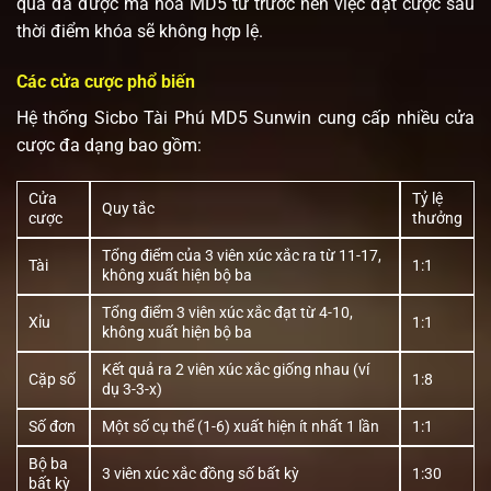
quả đã được mã hóa MD5 từ trước nên việc đặt cược sau
thời điểm khóa sẽ không hợp lệ.
Các cửa cược phổ biến
Hệ thống Sicbo Tài Phú MD5 Sunwin cung cấp nhiều cửa
cược đa dạng bao gồm:
Cửa
Tỷ lệ
Quy tắc
cược
thưởng
Tổng điểm của 3 viên xúc xắc ra từ 11-17,
Tài
1:1
không xuất hiện bộ ba
Tổng điểm 3 viên xúc xắc đạt từ 4-10,
Xỉu
1:1
không xuất hiện bộ ba
Kết quả ra 2 viên xúc xắc giống nhau (ví
Cặp số
1:8
dụ 3-3-x)
Số đơn
Một số cụ thể (1-6) xuất hiện ít nhất 1 lần
1:1
Bộ ba
3 viên xúc xắc đồng số bất kỳ
1:30
bất kỳ