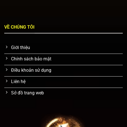
Ở
Cách
Điện
Truy
Thoại
Cập
Hay
An
PC
Toàn
Tốt
VỀ CHÚNG TÔI
Hơn?
Review
Chi
Tiết
Giới thiệu
Chính sách bảo mật
Điều khoản sử dụng
Liên hệ
Sở đồ trang web