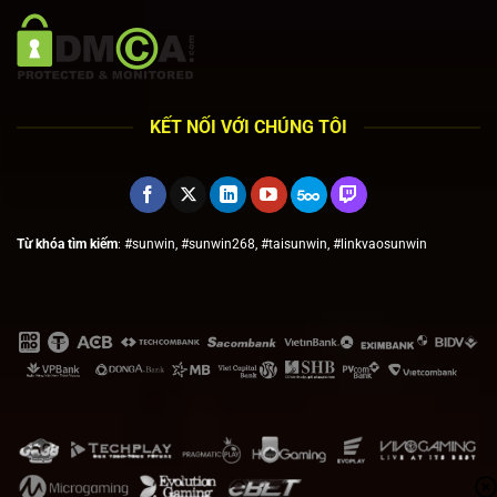
KẾT NỐI VỚI CHÚNG TÔI
Từ khóa tìm kiếm
: #sunwin, #sunwin268, #taisunwin, #linkvaosunwin