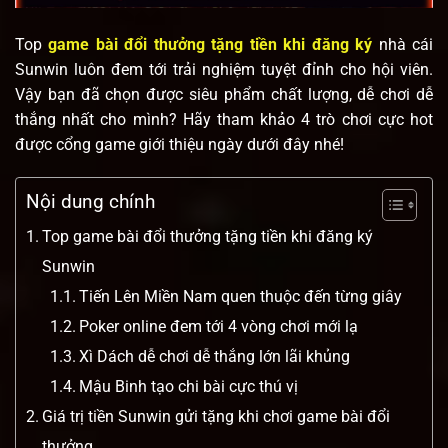
Top
game bài đổi thưởng tặng tiền khi đăng ký
nhà cái
Sunwin luôn đem tới trải nghiệm tuyệt đỉnh cho hội viên.
Vậy bạn đã chọn được siêu phẩm chất lượng, dễ chơi dễ
thắng nhất cho mình? Hãy tham khảo 4 trò chơi cực hot
được cổng game giới thiệu ngày dưới đây nhé!
Nội dung chính
Top game bài đổi thưởng tặng tiền khi đăng ký
Sunwin
Tiến Lên Miền Nam quen thuộc đến từng giây
Poker online đem tới 4 vòng chơi mới lạ
Xì Dách dễ chơi dễ thắng lớn lãi khủng
Mậu Binh tạo chi bài cực thú vị
Giá trị tiền Sunwin gửi tặng khi chơi game bài đổi
thưởng