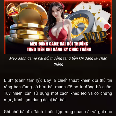
Mẹo đánh game bài đổi thưởng tặng tiền khi đăng ký chắc
thắng
Bluff (đánh tâm lý): Đây là chiến thuật khiến đối thủ tin
rằng bạn đang sở hữu bài mạnh để họ tự động bỏ cuộc.
Tuy nhiên, cần sử dụng một cách khéo léo và có chừng
mực, tránh lạm dụng dễ bị bắt bài.
Ghi nhớ bài đã đánh: Luôn tập trung quan sát và ghi nhớ