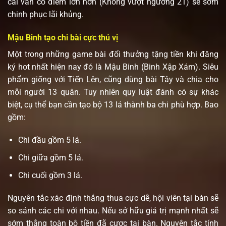
cái vẫn có điểm lớn hơn (Không vượt ngưỡng 21) sẽ sớm
chinh phục lãi khủng.
Mậu Binh tạo chi bài cực thú vị
Một trong những game bài đổi thưởng tặng tiền khi đăng
ký hot nhất hiện nay đó là Mậu Binh (Binh Xập Xám). Siêu
phẩm giống với Tiến Lên, cũng dùng bài Tây và chia cho
mỗi người 13 quân. Tuy nhiên quy luật đánh có sự khác
biệt, cụ thể bạn cần tạo bộ 13 lá thành ba chi phù hợp. Bao
gồm:
Chi đầu gồm 5 lá.
Chi giữa gồm 5 lá.
Chi cuối gồm 3 lá.
Nguyên tắc xác định thắng thua cực dễ, hội viên tại bàn sẽ
so sánh các chi với nhau. Nếu sở hữu giá trị mạnh nhất sẽ
sớm thắng toàn bộ tiền đã cược tại bàn. Nguyên tắc tính