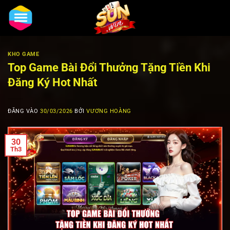
Bỏ
qua
nội
dung
KHO GAME
Top Game Bài Đổi Thưởng Tặng Tiền Khi
Đăng Ký Hot Nhất
ĐĂNG VÀO
30/03/2026
BỞI
VƯƠNG HOÀNG
30
Th3