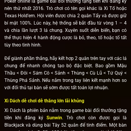
Poker online là game bài đổi thưởng tặng tiền khi đăng ký
nên thử nhất 2016. Trò chơi có tên gọi khác là Xì Tố hoặc
Texas Hold’em. Hội viên được chia 2 quân Tẩy và được giữ
bí mật 100%. Lúc này, hệ thống sẽ bắt đầu từ vòng 1 – 4
và chia lần lượt 3 lá chung. Xuyên suốt diễn biến, bạn có
thể thực hiện 4 hành động cược là bỏ, theo, tố hoặc tố tất
tùy theo tình hình.
Để giành phần thắng, hãy kết hợp 2 quân trên tay với các lá
chung để nhanh chóng tạo bộ đặc biệt. Bao gồm Mậu
Thầu < Đôi < Sám Cô < Sảnh < Thùng < Cù Lũ < Tứ Quý <
Thùng Phá Sảnh. Nếu nắm trong tay liên kết mạnh hơn so
với đối thủ tại bàn sẽ sớm được tất toán lợi nhuận.
Xì Dách dễ chơi dễ thắng lớn lãi khủng
Xì Dách là phiên bản nằm trong game bài đổi thưởng tặng
tiền khi đăng ký
Sunwin
. Trò chơi còn được gọi là
Blackjack và dùng bài Tây 52 quân để tính điểm. Một bàn