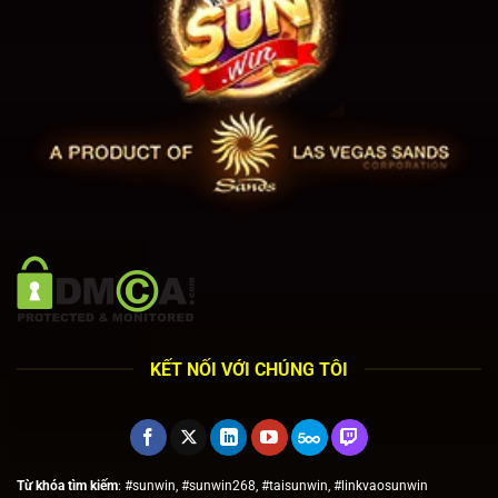
KẾT NỐI VỚI CHÚNG TÔI
Từ khóa tìm kiếm
: #sunwin, #sunwin268, #taisunwin, #linkvaosunwin