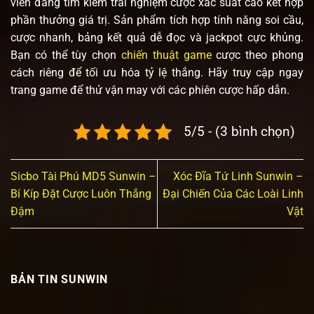
viên đang tìm kiếm trải nghiệm cược xác suất cao kết hợp
phần thưởng giá trị. Sản phẩm tích hợp tính năng soi cầu,
cược nhanh, bảng kết quả dễ đọc và jackpot cực khủng.
Bạn có thể tùy chọn
chiến thuật game
cược theo phong
cách riêng để tối ưu hóa tỷ lệ thắng. Hãy truy cập ngay
trang game để thử vận may với các phiên cược hấp dẫn.
5/5 - (3 bình chọn)
Sicbo Tài Phú MD5 Sunwin –
Xóc Đĩa Tứ Linh Sunwin –
Bí Kíp Đặt Cược Luôn Thắng
Đại Chiến Của Các Loài Linh
Đậm
Vật
BẢN TIN SUNWIN