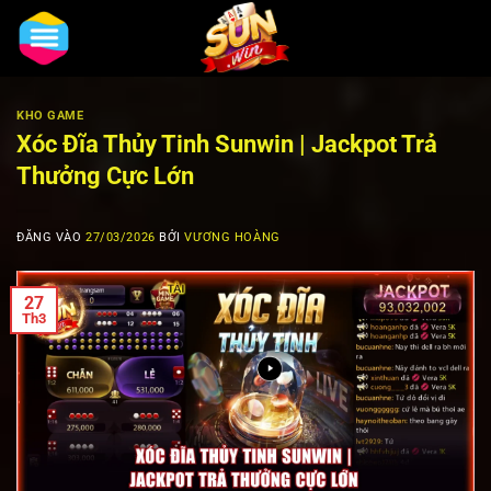
Bỏ
qua
nội
dung
KHO GAME
Xóc Đĩa Thủy Tinh Sunwin | Jackpot Trả
Thưởng Cực Lớn
ĐĂNG VÀO
27/03/2026
BỞI
VƯƠNG HOÀNG
27
Th3