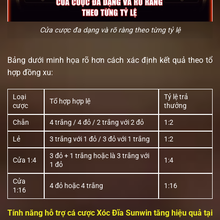
Cửa cược đa dạng và rõ ràng theo từng tỷ lệ
Bảng dưới minh họa rõ hơn cách xác định kết quả theo tổ
hợp đồng xu:
Loại
Tỷ lệ trả
Tổ hợp hợp lệ
cược
thưởng
Chẵn
4 trắng / 4 đỏ / 2 trắng với 2 đỏ
1:2
Lẻ
3 trắng với 1 đỏ / 3 đỏ với 1 trắng
1:2
3 đỏ + 1 trắng hoặc là 3 trắng với
Cửa 1:4
1:4
1 đỏ
Cửa
4 đỏ hoặc 4 trắng
1:16
1:16
Tính năng hỗ trợ cá cược Xóc Đĩa Sunwin tăng hiệu quả tại