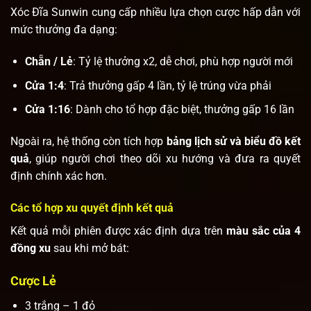
Xóc Đĩa Sunwin cung cấp nhiều lựa chọn cược hấp dẫn với
mức thưởng đa dạng:
Chẵn / Lẻ
: Tỷ lệ thưởng x2, dễ chơi, phù hợp người mới
Cửa 1:4
: Trả thưởng gấp 4 lần, tỷ lệ trúng vừa phải
Cửa 1:16
: Dành cho tổ hợp đặc biệt, thưởng gấp 16 lần
Ngoài ra, hệ thống còn tích hợp
bảng lịch sử và biểu đồ kết
quả
, giúp người chơi theo dõi xu hướng và đưa ra quyết
định chính xác hơn.
Các tổ hợp xu quyết định kết quả
Kết quả mỗi phiên được xác định dựa trên
màu sắc của 4
đồng xu
sau khi mở bát:
Cược Lẻ
3 trắng – 1 đỏ