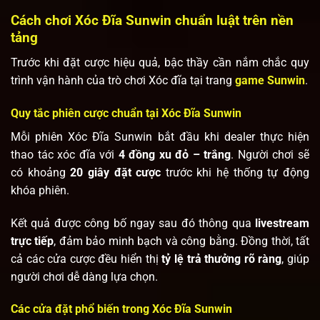
Cách chơi Xóc Đĩa Sunwin chuẩn luật trên nền
tảng
Trước khi đặt cược hiệu quả, bậc thầy cần nắm chắc quy
trình vận hành của trò chơi Xóc đĩa tại trang
game
Sunwin
.
Quy tắc phiên cược chuẩn tại Xóc Đĩa Sunwin
Mỗi phiên Xóc Đĩa Sunwin bắt đầu khi dealer thực hiện
thao tác xóc đĩa với
4 đồng xu đỏ – trắng
. Người chơi sẽ
có khoảng
20 giây đặt cược
trước khi hệ thống tự động
khóa phiên.
Kết quả được công bố ngay sau đó thông qua
livestream
trực tiếp
, đảm bảo minh bạch và công bằng. Đồng thời, tất
cả các cửa cược đều hiển thị
tỷ lệ trả thưởng rõ ràng
, giúp
người chơi dễ dàng lựa chọn.
Các cửa đặt phổ biến trong Xóc Đĩa Sunwin