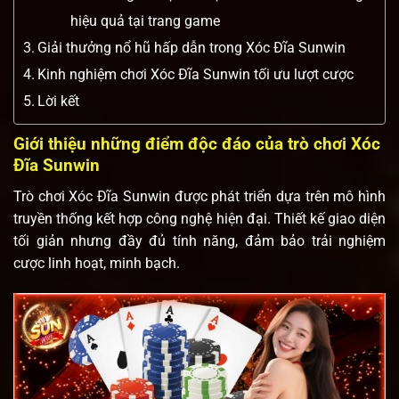
hiệu quả tại trang game
Giải thưởng nổ hũ hấp dẫn trong Xóc Đĩa Sunwin
Kinh nghiệm chơi Xóc Đĩa Sunwin tối ưu lượt cược
Lời kết
Giới thiệu những điểm độc đáo của trò chơi Xóc
Đĩa Sunwin
Trò chơi Xóc Đĩa Sunwin được phát triển dựa trên mô hình
truyền thống kết hợp công nghệ hiện đại. Thiết kế giao diện
tối giản nhưng đầy đủ tính năng, đảm bảo trải nghiệm
cược linh hoạt, minh bạch.