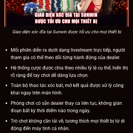
Giao diện xóc đĩa tại Sunwin được tối ưu cho mọi thiết bị
Mỗi phiên diễn ra dưới dạng livestream trực tiếp, người
tham gia có thể theo dõi từng hành động của dealer.
Hệ thống cược được chia theo nhiều tỷ lệ cụ thể, hiển thị
rõ ràng để tay chơi dễ dàng lựa chọn.
Toàn bộ thao tác xóc bát, mở kết quả được xử lý công
khai ngay trên màn hình.
Phòng chơi có sẵn dealer thay ca liên tục, không gián
đoạn bất kỳ thời điểm nào trong ngày.
Trò chơi không cần tải về, tương thích mọi thiết bị từ di
động đến máy tính cá nhân.