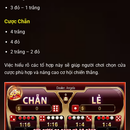
3 đỏ – 1 trắng
Cược Chẵn
4 trắng
4 đỏ
2 trắng – 2 đỏ
Việc hiểu rõ các tổ hợp này sẽ giúp người chơi chọn cửa
cược phù hợp và nâng cao cơ hội chiến thắng.