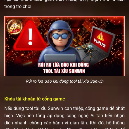
trong trò chơi.
Rủi ro lừa đảo khi dùng tool tài xỉu Sunwin
Khóa tài khoản từ cổng game
Nếu dùng tool tài xỉu Sunwin can thiệp, cổng game dễ phát
hiện. Việc nền tảng áp dụng công nghệ Ai tân tiến nhận
diện nhanh chóng các hành vi gian lận. Khi đó, hệ thống