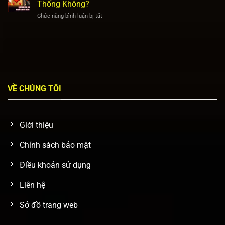
Ở
Cách
Thống Không?
Điện
Truy
Chức năng bình luận bị tắt
ở
Thoại
Cập
Sunwin
Hay
An
Có
PC
Toàn
Giới
Tốt
Hạn
Hơn?
Độ
Review
Tuổi
Chi
Người
Tiết
Chơi
VỀ CHÚNG TÔI
Trên
Hệ
Thống
Không?
Giới thiệu
Chính sách bảo mật
Điều khoản sử dụng
Liên hệ
Sở đồ trang web