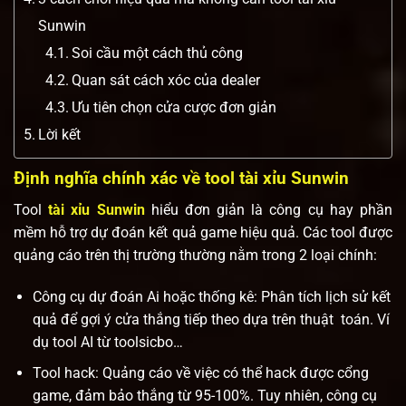
Sunwin
Soi cầu một cách thủ công
Quan sát cách xóc của dealer
Ưu tiên chọn cửa cược đơn giản
Lời kết
Định nghĩa chính xác về tool tài xỉu Sunwin
Tool
tài xỉu Sunwin
hiểu đơn giản là công cụ hay phần
mềm hỗ trợ dự đoán kết quả game hiệu quả. Các tool được
quảng cáo trên thị trường thường nằm trong 2 loại chính:
Công cụ dự đoán Ai hoặc thống kê: Phân tích lịch sử kết
quả để gợi ý cửa thắng tiếp theo dựa trên thuật toán. Ví
dụ tool AI từ toolsicbo…
Tool hack: Quảng cáo về việc có thể hack được cổng
game, đảm bảo thắng từ 95-100%. Tuy nhiên, công cụ