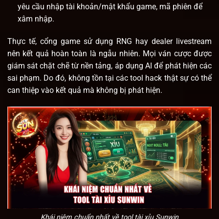
yêu cầu nhập tài khoản/mật khẩu game, mã phiên để
xâm nhập.
Thực tế, cổng game sử dụng RNG hay dealer livestream
nên kết quả hoàn toàn là ngẫu nhiên. Mọi ván cược được
giám sát chặt chẽ từ nền tảng, áp dụng AI để phát hiện các
sai phạm. Do đó, không tồn tại các tool hack thật sự có thể
can thiệp vào kết quả mà không bị phát hiện.
Khái niệm chuẩn nhất về tool tài xỉu Sunwin