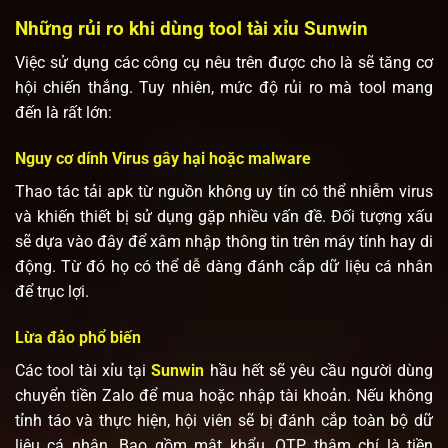
Những rủi ro khi dùng tool tài xỉu Sunwin
Việc sử dụng các công cụ nêu trên được cho là sẽ tăng cơ
hội chiến thắng. Tuy nhiên, mức độ rủi ro mà tool mang
đến là rất lớn:
Nguy cơ dính Virus gây hại hoặc malware
Thao tác tải apk từ nguồn không uy tín có thể nhiễm virus
và khiến thiết bị sử dụng gặp nhiều vấn đề. Đối tượng xấu
sẽ dựa vào đây để xâm nhập thông tin trên máy tính hay di
động. Từ đó họ có thể dễ dàng đánh cắp dữ liệu cá nhân
để trục lợi.
Lừa đảo phổ biến
Các tool tài xỉu tại
Sunwin
hầu hết sẽ yêu cầu người dùng
chuyển tiền Zalo để mua hoặc nhập tài khoản. Nếu không
tỉnh táo và thực hiện, hội viên sẽ bị đánh cắp toàn bộ dữ
liệu cá nhân. Bao gồm mật khẩu, OTP, thậm chí là tiền