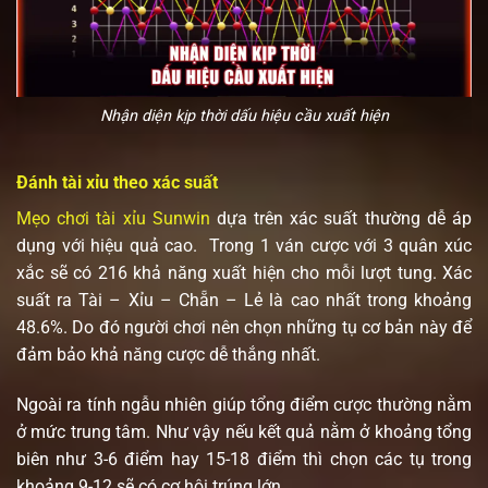
Nhận diện kịp thời dấu hiệu cầu xuất hiện
Đánh tài xỉu theo xác suất
Mẹo chơi tài xỉu Sunwin
dựa trên xác suất thường dễ áp
dụng với hiệu quả cao. Trong 1 ván cược với 3 quân xúc
xắc sẽ có 216 khả năng xuất hiện cho mỗi lượt tung. Xác
suất ra Tài – Xỉu – Chẵn – Lẻ là cao nhất trong khoảng
48.6%. Do đó người chơi nên chọn những tụ cơ bản này để
đảm bảo khả năng cược dễ thắng nhất.
Ngoài ra tính ngẫu nhiên giúp tổng điểm cược thường nằm
ở mức trung tâm. Như vậy nếu kết quả nằm ở khoảng tổng
biên như 3-6 điểm hay 15-18 điểm thì chọn các tụ trong
khoảng 9-12 sẽ có cơ hội trúng lớn.