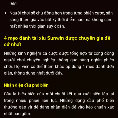
thiết.
Người chơi sẽ chủ động hơn trong từng phiên cược, sẵn
sàng tham gia vào bất kỳ thời điểm nào mà không cần
mất nhiều thời gian suy đoán.
4 mẹo đánh tài xỉu Sunwin được chuyên gia đề
cử nhất
Những kinh nghiệm cá cược được tổng hợp từ cộng đồng
người chơi chuyên nghiệp thông qua hàng nghìn phiên
chơi. Hội viên có thể tham khảo áp dụng 4 mẹo đánh đơn
giản, thông dụng nhất dưới đây.
Nhận diện cầu phổ biến
Cầu là biểu hiện của một chuỗi kết quả xuất hiện lặp lại
trong nhiều phiên liên tục. Những dạng cầu phổ biến
thường gặp và dễ dàng nhận diện để vào kèo chuẩn xác
nhất bao gồm: