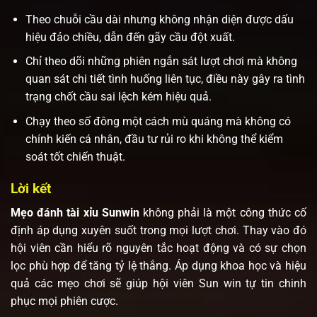
Theo chuỗi cầu dài nhưng không nhận diện được dấu
hiệu đảo chiều, dẫn đến gãy cầu đột xuất.
Chỉ theo dõi những phiên ngắn sát lượt chơi mà không
quan sát chi tiết tình huống liên tục, điều này gây ra tình
trạng chốt cầu sai lệch kém hiệu quả.
Chạy theo số đông một cách mù quáng mà không có
chính kiến cá nhân, đầu tư rủi ro khi không thể kiểm
soát tốt chiến thuật.
Lời kết
Mẹo đánh tài xỉu Sunwin
không phải là một công thức cố
định áp dụng xuyên suốt trong mọi lượt chơi. Thay vào đó
hội viên cần hiểu rõ nguyên tắc hoạt động và có sự chọn
lọc phù hợp để tăng tỷ lệ thắng. Áp dụng khoa học và hiệu
quả các mẹo chơi sẽ giúp hội viên Sun win tự tin chinh
phục mọi phiên cược.