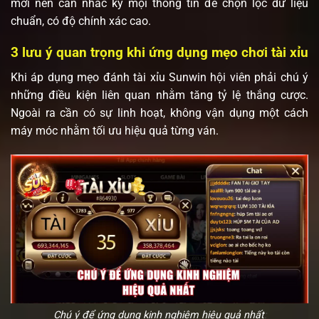
mới nên cân nhắc kỹ mọi thông tin để chọn lọc dữ liệu
chuẩn, có độ chính xác cao.
3 lưu ý quan trọng khi ứng dụng mẹo chơi tài xỉu
Khi áp dụng mẹo đánh tài xỉu Sunwin hội viên phải chú ý
những điều kiện liên quan nhằm tăng tỷ lệ thắng cược.
Ngoài ra cần có sự linh hoạt, không vận dụng một cách
máy móc nhằm tối ưu hiệu quả từng ván.
Chú ý để ứng dụng kinh nghiệm hiệu quả nhất
: