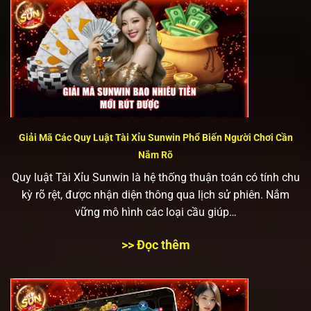
Giải Mã Các Quy Luật Tài Xỉu Sunwin Phổ Biến Người Chơi Cần
Nắm Rõ
Quy luật Tài Xỉu Sunwin là hệ thống thuận toán có tính chu
kỳ rõ rệt, được nhận diện thông qua lịch sử phiên. Nắm
vững mô hình các loại cầu giúp…
>> Đọc thêm