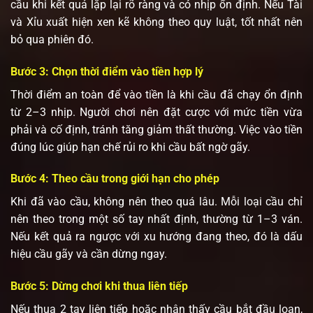
cầu khi kết quả lặp lại rõ ràng và có nhịp ổn định. Nếu Tài
và Xỉu xuất hiện xen kẽ không theo quy luật, tốt nhất nên
bỏ qua phiên đó.
Bước 3: Chọn thời điểm vào tiền hợp lý
Thời điểm an toàn để vào tiền là khi cầu đã chạy ổn định
từ 2–3 nhịp. Người chơi nên đặt cược với mức tiền vừa
phải và cố định, tránh tăng giảm thất thường. Việc vào tiền
đúng lúc giúp hạn chế rủi ro khi cầu bất ngờ gãy.
Bước 4: Theo cầu trong giới hạn cho phép
Khi đã vào cầu, không nên theo quá lâu. Mỗi loại cầu chỉ
nên theo trong một số tay nhất định, thường từ 1–3 ván.
Nếu kết quả ra ngược với xu hướng đang theo, đó là dấu
hiệu cầu gãy và cần dừng ngay.
Bước 5: Dừng chơi khi thua liên tiếp
Nếu thua 2 tay liên tiếp hoặc nhận thấy cầu bắt đầu loạn,