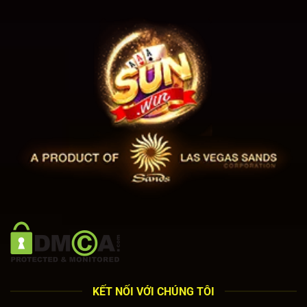
KẾT NỐI VỚI CHÚNG TÔI