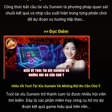
Công thức bắt cầu tài xỉu Sunwin là phương pháp quan sát
chuỗi kết quả và nhịp cầu xuất hiện trong từng phiên chơi
để dự đoán xu hướng tiếp theo…
>> Đọc thêm
Hiểu Về Tool Tài Xỉu Sunwin Và Những Rủi Ro Cần Chú Ý
Tool tài xỉu Sunwin trở thành cụm từ được nhiều hội viên
tìm kiếm. Đây là các phần mềm hay công cụ hỗ trợ dự
đoán kết quả game hiệu quả trên nền…