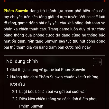
Phỏm Sunwin
đang trở thành lựa chọn phổ biến của các
tay chuyên trên nền tảng giải trí trực tuyến. Với cơ chế luật
rõ ràng, game đánh bài này yêu cầu khả năng tính toán và
phản xạ chiến thuật cao. Trang game luôn duy trì sự công
bằng thông qua phòng cược đa dạng cùng hệ thống bảo
mật ổn định. Nền tảng Sunwin liên tục thu hút cộng đồng
bài thủ tham gia với hàng trăm bàn cược mỗi ngày.
Nội dung chính
Giới thiệu chung về game bài Phỏm Sunwin
Hướng dẫn chơi Phỏm Sunwin chuẩn xác từ những
lượt đầu
Luật bốc bài, ăn bài và gửi bài cuối ván
Điều kiện chiến thắng và cách tính điểm phạt
Phỏm Sunwin