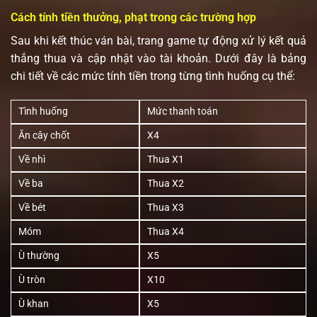
Cách tính tiền thưởng, phạt trong các trường hợp
Sau khi kết thúc ván bài, trang game tự động xử lý kết quả
thắng thua và cập nhật vào tài khoản. Dưới đây là bảng
chi tiết về các mức tính tiền trong từng tình huống cụ thể:
Tình huống
Mức thanh toán
Ăn cây chốt
X4
Về nhì
Thua X1
Về ba
Thua X2
Về bét
Thua X3
Móm
Thua X4
Ù thường
X5
Ù tròn
X10
Ù khan
X5