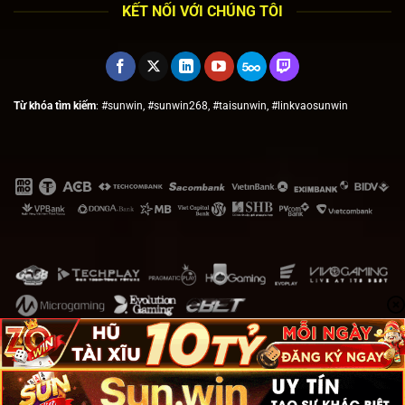
KẾT NỐI VỚI CHÚNG TÔI
Từ khóa tìm kiếm
: #sunwin, #sunwin268, #taisunwin, #linkvaosunwin
Copyright 2026 ©
Bản quyền thuộc về : https://berberia.nl