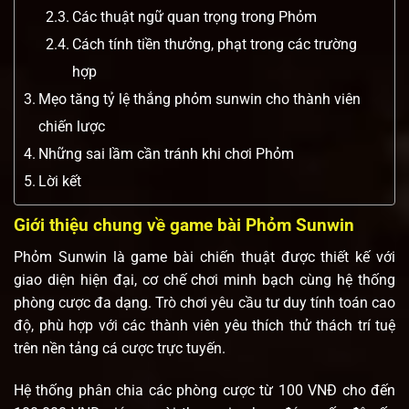
Các thuật ngữ quan trọng trong Phỏm
Cách tính tiền thưởng, phạt trong các trường
hợp
Mẹo tăng tỷ lệ thắng phỏm sunwin cho thành viên
chiến lược
Những sai lầm cần tránh khi chơi Phỏm
Lời kết
Giới thiệu chung về game bài Phỏm Sunwin
Phỏm Sunwin là game bài chiến thuật được thiết kế với
giao diện hiện đại, cơ chế chơi minh bạch cùng hệ thống
phòng cược đa dạng. Trò chơi yêu cầu tư duy tính toán cao
độ, phù hợp với các thành viên yêu thích thử thách trí tuệ
trên nền tảng cá cược trực tuyến.
Hệ thống phân chia các phòng cược từ 100 VNĐ cho đến