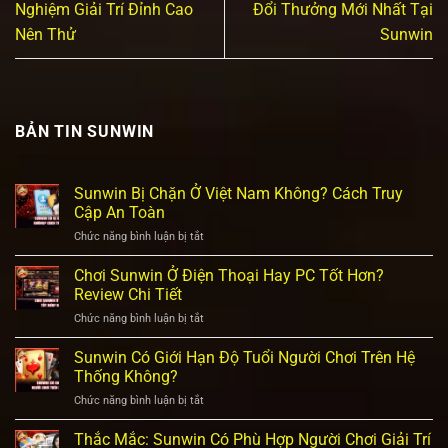
Nghiệm Giải Trí Đỉnh Cao
Đổi Thưởng Mới Nhất Tại
Nên Thử
Sunwin
BẢN TIN SUNWIN
Sunwin Bị Chặn Ở Việt Nam Không? Cách Truy
Cập An Toàn
Chức năng bình luận bị tắt
ở
Sunwin
Bị
Chơi Sunwin Ở Điện Thoại Hay PC Tốt Hơn?
Chặn
Review Chi Tiết
Ở
Chức năng bình luận bị tắt
ở
Việt
Chơi
Nam
Sunwin
Sunwin Có Giới Hạn Độ Tuổi Người Chơi Trên Hệ
Không?
Ở
Cách
Thống Không?
Điện
Truy
Chức năng bình luận bị tắt
ở
Thoại
Cập
Sunwin
Hay
An
Có
Thắc Mắc: Sunwin Có Phù Hợp Người Chơi Giải Trí
PC
Toàn