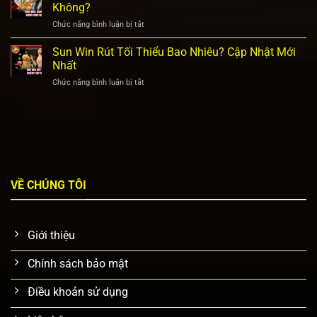
Giới
Tốt
Không?
Hạn
Hơn?
Chức năng bình luận bị tắt
ở
Độ
Review
Thắc
Tuổi
Chi
Mắc:
Sun Win Rút Tối Thiểu Bao Nhiêu? Cập Nhật Mới
Người
Tiết
Sunwin
Chơi
Nhất
Có
Trên
Chức năng bình luận bị tắt
ở
Phù
Hệ
Sun
Hợp
Thống
Win
Người
Không?
Rút
Chơi
Tối
Giải
Thiểu
Trí
Bao
Không?
Nhiêu?
Cập
VỀ CHÚNG TÔI
Nhật
Mới
Nhất
Giới thiệu
Chính sách bảo mật
Điều khoản sử dụng