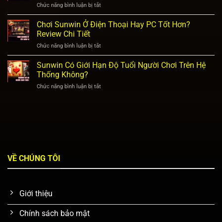
Chức năng bình luận bị tắt
ở
–
Chuyên
Sunwin
Điều
Gia
Bị
Chơi Sunwin Ở Điện Thoại Hay PC Tốt Hơn?
Kiện
Cược
Chặn
Và
Review Chi Tiết
Ở
Cách
Chức năng bình luận bị tắt
ở
Việt
Nhận
Chơi
Nam
Nhanh
Sunwin
Sunwin Có Giới Hạn Độ Tuổi Người Chơi Trên Hệ
Không?
Nhất
Ở
Cách
Thống Không?
Điện
Truy
Chức năng bình luận bị tắt
ở
Thoại
Cập
Sunwin
Hay
An
Có
PC
Toàn
Giới
Tốt
Hạn
Hơn?
Độ
Review
Tuổi
Chi
Người
Tiết
Chơi
VỀ CHÚNG TÔI
Trên
Hệ
Thống
Không?
Giới thiệu
Chính sách bảo mật