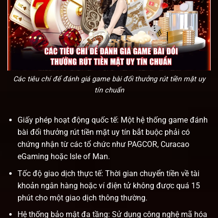
Các tiêu chí để đánh giá game bài đổi thưởng rút tiền mặt uy
tín chuẩn
Giấy phép hoạt động quốc tế: Một hệ thống game đánh
bài đổi thưởng rút tiền mặt uy tín bắt buộc phải có
chứng nhận từ các tổ chức như PAGCOR, Curacao
eGaming hoặc Isle of Man.
Tốc độ giao dịch thực tế: Thời gian chuyển tiền về tài
khoản ngân hàng hoặc ví điện tử không được quá 15
phút cho một giao dịch thông thường.
Hệ thống bảo mật đa tầng: Sử dụng công nghệ mã hóa