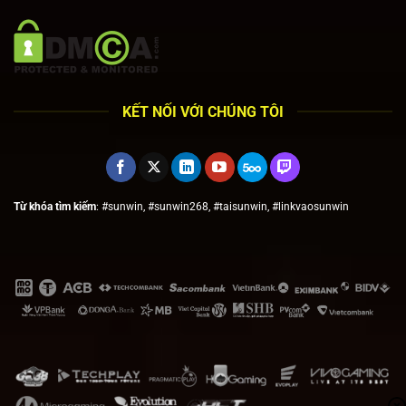
KẾT NỐI VỚI CHÚNG TÔI
Từ khóa tìm kiếm
: #sunwin, #sunwin268, #taisunwin, #linkvaosunwin