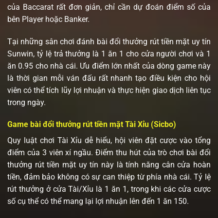
của Baccarat rất đơn giản, chỉ cần dự đoán điểm số của
bên Player hoặc Banker.
Tại những sân chơi đánh bài đổi thưởng rút tiền mặt uy tín
Sunwin, tỷ lệ trả thưởng là 1 ăn 1 cho cửa người chơi và 1
ăn 0.95 cho nhà cái. Ưu điểm lớn nhất của dòng game này
là thời gian mỗi ván đấu rất nhanh tạo điều kiện cho hội
viên có thể tích lũy lợi nhuận và thực hiện giao dịch liên tục
trong ngày.
Game bài đổi thưởng rút tiền mặt Tài Xỉu (Sicbo)
Quy luật chơi Tài Xỉu dễ hiểu, hội viên đặt cược vào tổng
điểm của 3 viên xí ngầu. Điểm thu hút của trò chơi bài đổi
thưởng rút tiền mặt uy tín này là tính năng cân cửa hoàn
tiền, đảm bảo không có sự can thiệp từ phía nhà cái. Tỷ lệ
rút thưởng ở cửa Tài/Xỉu là 1 ăn 1, trong khi các cửa cược
số cụ thể có thể mang lại lợi nhuận lên đến 1 ăn 150.