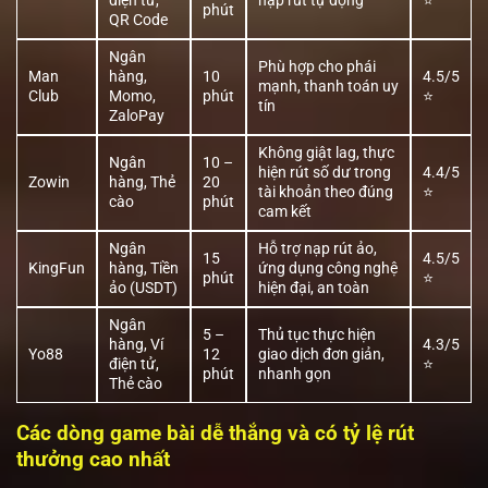
điện tử,
nạp rút tự động
⭐
phút
QR Code
Ngân
Phù hợp cho phái
Man
hàng,
10
4.5/5
mạnh, thanh toán uy
Club
Momo,
phút
⭐
tín
ZaloPay
Không giật lag, thực
Ngân
10 –
hiện rút số dư trong
4.4/5
Zowin
hàng, Thẻ
20
tài khoản theo đúng
⭐
cào
phút
cam kết
Ngân
Hỗ trợ nạp rút ảo,
15
4.5/5
KingFun
hàng, Tiền
ứng dụng công nghệ
phút
⭐
ảo (USDT)
hiện đại, an toàn
Ngân
5 –
Thủ tục thực hiện
hàng, Ví
4.3/5
Yo88
12
giao dịch đơn giản,
điện tử,
⭐
phút
nhanh gọn
Thẻ cào
Các dòng game bài dễ thắng và có tỷ lệ rút
thưởng cao nhất