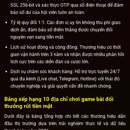
SSL 256-bit và xác thực OTP qua số điện thoại để đảm
bảo số dư của hội viên luôn an toàn.
Tỷ lệ quy đổi 1:1: Các đơn vị uy tín không thu phí giao
dịch ẩn, đảm bảo số điểm thắng được chuyển đổi
nguyên vẹn sang tiền mặt.
Lịch sử hoạt động và cộng đồng: Thương hiệu có thời
gian vận hành trên 3 năm và nhận được nhiều phản hồi
tích cực trên các diễn đàn cá cược lớn.
Dịch vụ chăm sóc khách hàng: Hỗ trợ trực tuyến 24/7
qua đa kênh (Live chat, Telegram, Hotline) với thái độ
chuyên nghiệp và giải quyết vấn đề nhanh chóng.
Bảng xếp hạng 10 địa chỉ chơi game bài đổi
thưởng rút tiền mặt
Dưới đây là bảng tổng hợp chi tiết các thương hiệu dẫn
đầu thị trường dựa trên trải nghiệm thực tế và dữ liệu