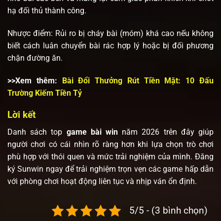
hạ đối thủ thành công.
Nhược điểm: Rủi ro bị cháy bài (móm) khá cao nếu không
biết cách luân chuyển bài rác hợp lý hoặc bị đối phương
chặn đường ăn.
>>Xem thêm:
Bài Đổi Thưởng Rút Tiền Mặt: 10 Đấu
Trường Kiếm Tiền Tỷ
Lời kết
Danh sách top
game bài win
năm 2026 trên đây giúp
người chơi có cái nhìn rõ ràng hơn khi lựa chọn trò chơi
phù hợp với thói quen và mức trải nghiệm của mình. Đăng
ký Sunwin ngay để trải nghiệm trọn vẹn các game hấp dẫn
với phòng chơi hoạt động liên tục và nhịp ván ổn định.
5/5 - (3 bình chọn)