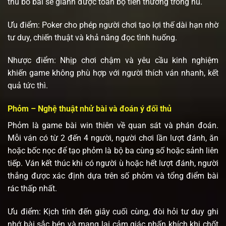
thủ bỏ bài sẽ giành được toàn bộ tiền thưởng trong hũ.
Ưu điểm: Poker cho phép người chơi tạo lợi thế dài hạn nhờ
tư duy, chiến thuật và khả năng đọc tình huống.
Nhược điểm: Nhịp chơi chậm và yêu cầu kinh nghiệm
khiến game không phù hợp với người thích ván nhanh, kết
quả tức thì.
Phỏm – Nghệ thuật nhử bài và đoán ý đối thủ
Phỏm là game bài win thiên về quan sát và phán đoán.
Mỗi ván có từ 2 đến 4 người, người chơi lần lượt đánh, ăn
hoặc bốc nọc để tạo phỏm là bộ ba cùng số hoặc sảnh liên
tiếp. Ván kết thúc khi có người ù hoặc hết lượt đánh, người
thắng được xác định dựa trên số phỏm và tổng điểm bài
rác thấp nhất.
Ưu điểm: Kịch tính đến giây cuối cùng, đòi hỏi tư duy ghi
nhớ bài sắc bén và mang lại cảm giác phấn khích khi chốt