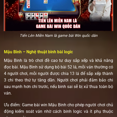
Tiến Lên Miền Nam là game bài Win quốc dân
Mậu Binh – Nghệ thuật binh bài logic
Mậu Binh là trò chơi đề cao tư duy sắp xếp và khả năng
đọc bài. Mậu Binh sử dụng bộ bài 52 lá, mỗi ván thường có
4 người chơi, mỗi người được chia 13 lá để sắp xếp thành
3 chi theo thứ tự tăng dần. Người chơi phải đảm bảo chi
sau mạnh hơn chi trước, nếu binh sai sẽ bị xử thua toàn bộ
ván.
Ưu điểm: Game bài win Mậu Binh cho phép người chơi chủ
động kiểm soát ván nhờ cách binh logic và ít phụ thuộc