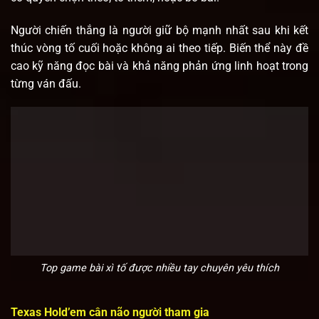
Người chiến thắng là người giữ bộ mạnh nhất sau khi kết
thúc vòng tố cuối hoặc không ai theo tiếp. Biến thể này đề
cao kỹ năng đọc bài và khả năng phản ứng linh hoạt trong
từng ván đấu.
Top game bài xì tố được nhiều tay chuyên yêu thích
Texas Hold’em cân não người tham gia