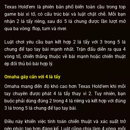
Texas Hold’em là phiên bản phổ biến toàn cầu trong top
game bài xì tố, có cấu trúc bài và luật chặt chẽ. Mỗi bạn
nhận 2 lá tẩy riêng, sau đó 5 lá chung được lần lượt mở
qua ba vòng: flop, turn và river.
Luật chơi yêu cầu bạn kết hợp 2 lá tẩy với 3 trong 5 lá
chung để tạo tay bài mạnh nhất. Trận đấu diễn ra qua 4
vòng tố, chiến thắng thuộc về bài mạnh hoặc chiến thuật
ép đối thủ bỏ bài hợp lý.
Omaha gây cấn với 4 lá tẩy
Omaha mang đến độ khó cao hơn Texas Hold’em khi mỗi
tay chuyên được phát 4 lá tẩy thay vì 2. Tuy nhiên, bạn
buộc phải dùng đúng 2 trong 4 lá riêng và kết hợp với đúng
3 lá trong 5 lá chung để tạo tay bài.
Điều này khiến việc tính toán chiến thuật và xác suất trở
nên phức tạp hơn đáng kể. Luật cũng chia làm 4 vòng, mỗi