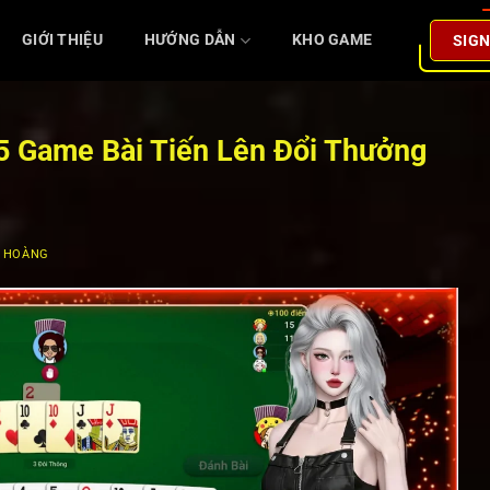
GIỚI THIỆU
HƯỚNG DẪN
KHO GAME
SIGN
5 Game Bài Tiến Lên Đổi Thưởng
 HOÀNG