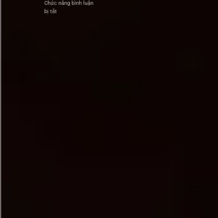
Người
Chức năng bình luận
Chơi
bị tắt
ở
Giải
Sun
Trí
Win
Không?
Rút
Tối
Thiểu
Bao
Nhiêu?
Cập
Nhật
Mới
Nhất