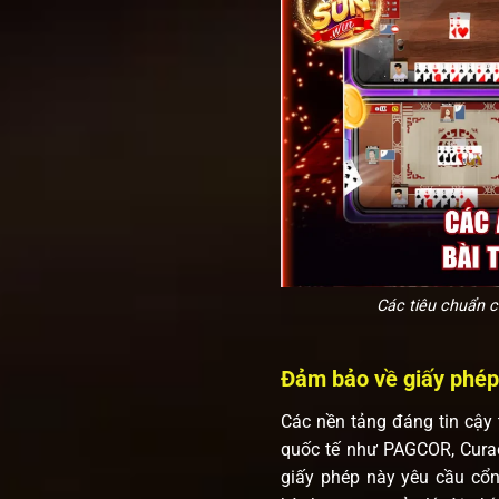
Các tiêu chuẩn c
Đảm bảo về giấy phép
Các nền tảng đáng tin cậy
quốc tế như PAGCOR, Cura
giấy phép này yêu cầu cổn