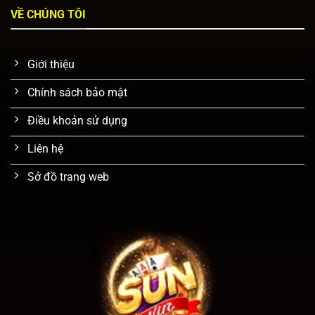
Cập
VỀ CHÚNG TÔI
Nhật
Mới
Nhất
Giới thiệu
Chính sách bảo mật
Điều khoản sử dụng
Liên hệ
Sở đồ trang web