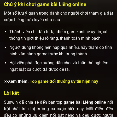
Chú ý khi chơi game bài Liêng online
Một số lưu ý quan trọng dành cho người chơi tham gia đặt
cược Liêng trực tuyến như sau:
Thành viên chỉ đầu tư tại điểm game online uy tín, có
thông tin giới thiệu rõ ràng, thanh toán minh bạch.
Người dùng không nên nạp quá nhiều, hãy thăm dò tình
hình vận hành game trước khi trung thành.
Hội viên phải đọc hướng dẫn chơi và tuân thủ nghiêm
ngặt luật cá cược đã được đề ra.
>>Xem thêm:
Top game đổi thưởng uy tín hiện nay
Lời kết
Sunwin đã chia sẻ đến bạn top
game bài Liêng online
nổi
trội nhất trên thị trường cá cược hiện nay. Mỗi điểm đến
đều có những ưu điểm nổi bật riêng và đều được người