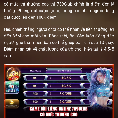
có mức trả thưởng cao thì 789Club chính là điểm đến lý
tưởng. Phòng đặt cược tại hệ thống cho phép người dùng
đặt cược lên đến 100K điểm.
Nếu chiến thắng, người chơi có thể nhận về tiền thưởng lên
đến 35M cho mỗi ván. Đồng thời, Bài Cào luôn đông đảo
người ghé thăm nên bạn có thể ghép bàn chỉ sau 10 giây.
Điểm nhận xét về chất lượng của trò chơi hiện tại là 4.5/5
sao.