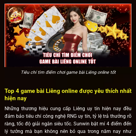
Tiêu chí tìm điểm chơi game bài Liêng online tốt
Top 4 game bài Liêng online được yêu thích nhất
hiện nay
Những thương hiệu cung cấp Liêng uy tín hiện nay đều
đảm bảo tiêu chí công nghệ RNG uy tín, tỷ lệ trả thưởng rõ
ràng, tốc độ giải ngân siêu tốc. Sunwin bật mí 4 điểm đến
lý tưởng mà bạn không nên bỏ qua trong năm nay như