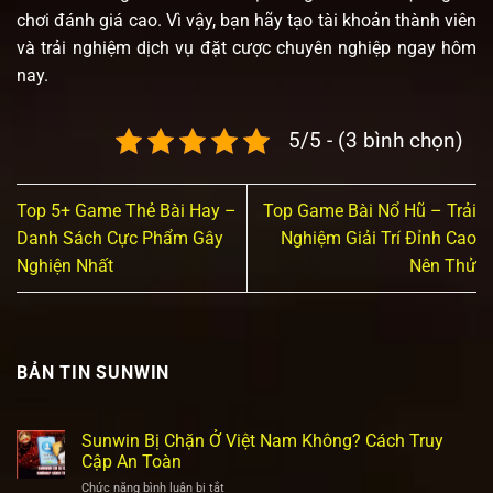
chơi đánh giá cao. Vì vậy, bạn hãy tạo tài khoản thành viên
và trải nghiệm dịch vụ đặt cược chuyên nghiệp ngay hôm
nay.
5/5 - (3 bình chọn)
Top 5+ Game Thẻ Bài Hay –
Top Game Bài Nổ Hũ – Trải
Danh Sách Cực Phẩm Gây
Nghiệm Giải Trí Đỉnh Cao
Nghiện Nhất
Nên Thử
BẢN TIN SUNWIN
Sunwin Bị Chặn Ở Việt Nam Không? Cách Truy
Cập An Toàn
Chức năng bình luận bị tắt
ở