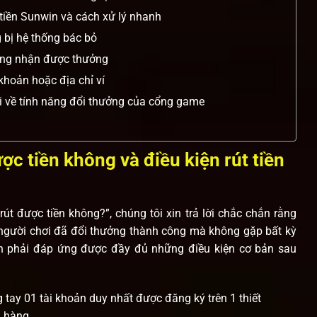
t tiền Sunwin và cách xử lý nhanh
g bị hệ thống bác bỏ
ông nhận được thưởng
 khoản hoặc địa chỉ ví
i về tính năng đổi thưởng của cổng game
ợc tiền không và điều kiện rút tiền
út được tiền không?”, chúng tôi xin trả lời chắc chắn rằng
người chơi đã đổi thưởng thành công mà không gặp bất kỳ
iên phải đáp ứng được đầy đủ những điều kiện cơ bản sau
 tay 01 tài khoản duy nhất được đăng ký trên 1 thiết
n hàng.