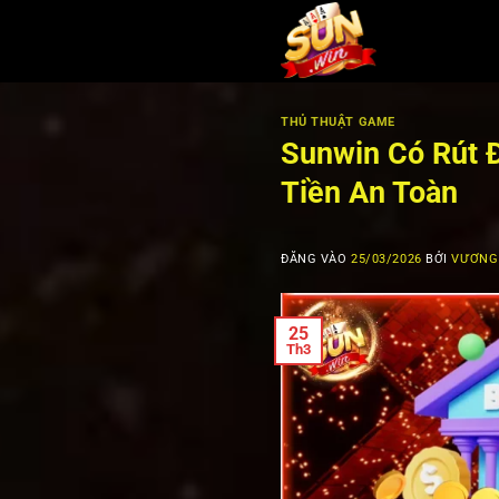
Bỏ
qua
nội
dung
THỦ THUẬT GAME
Sunwin Có Rút 
Tiền An Toàn
ĐĂNG VÀO
25/03/2026
BỞI
VƯƠNG
25
Th3