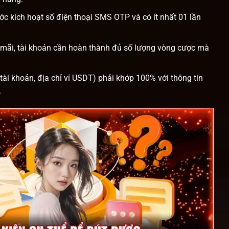
ớc kích hoạt số điện thoại SMS OTP và có ít nhất 01 lần
mãi, tài khoản cần hoàn thành đủ số lượng vòng cược mà
tài khoản, địa chỉ ví USDT) phải khớp 100% với thông tin
.