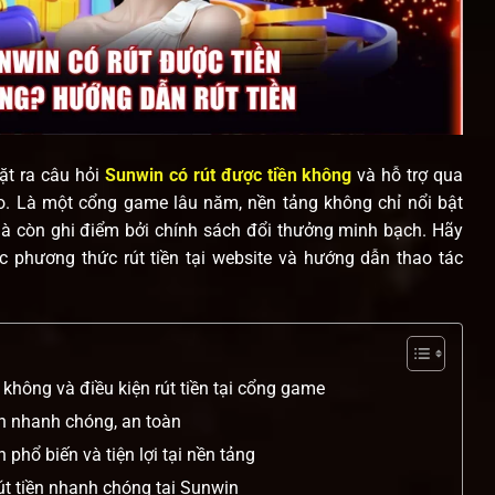
ặt ra câu hỏi
Sunwin có rút được tiền không
và hỗ trợ qua
. Là một cổng game lâu năm, nền tảng không chỉ nổi bật
mà còn ghi điểm bởi chính sách đổi thưởng minh bạch. Hãy
phương thức rút tiền tại website và hướng dẫn thao tác
 không và điều kiện rút tiền tại cổng game
in nhanh chóng, an toàn
 phổ biến và tiện lợi tại nền tảng
t tiền nhanh chóng tại Sunwin