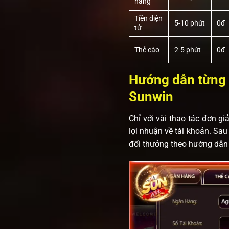
hàng
Tiền điện
5-10 phút
0đ
tử
Thẻ cào
2-5 phút
0đ
Hướng dẫn từng 
Sunwin
Chỉ với vài thao tác đơn gi
lợi nhuận về tài khoản. Sau
đổi thưởng theo hướng dẫn 