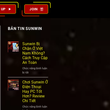
 UP
JOIN
BẢN TIN SUNWIN
Sunwin Bị
Chặn Ở Việt
Nam Không?
Cách Truy Cập
An Toàn
Chức năng bình luận
bị tắt
ở
Sunwin
Bị
Chơi Sunwin Ở
Chặn
Điện Thoại
Ở
Hay PC Tốt
Việt
Hơn? Review
Nam
Chi Tiết
Không?
Cách
Chức năng bình luận