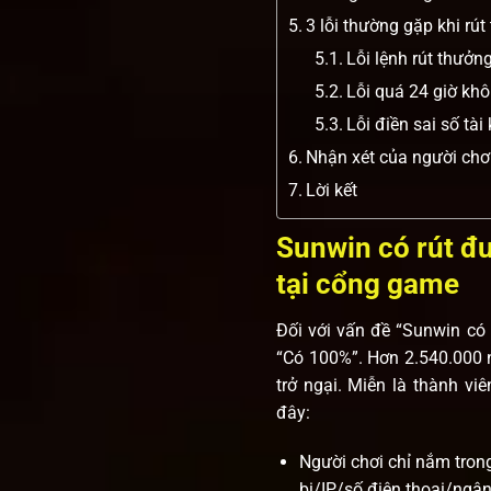
3 lỗi thường gặp khi rú
Lỗi lệnh rút thưởn
Lỗi quá 24 giờ kh
Lỗi điền sai số tài
Nhận xét của người chơ
Lời kết
Sunwin có rút đư
tại cổng game
Đối với vấn đề “Sunwin có r
“Có 100%”. Hơn 2.540.000 
trở ngại. Miễn là thành v
đây:
Người chơi chỉ nắm trong
bị/IP/số điện thoại/ngâ