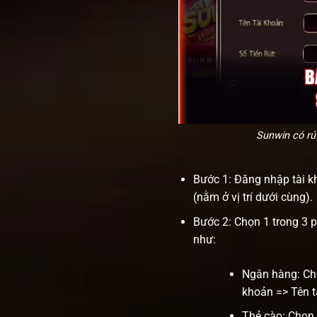
Sunwin có rú
Bước 1: Đăng nhập tài k
(nằm ở vị trí dưới cùng).
Bước 2: Chọn 1 trong 3 p
như:
Ngân hàng: Ch
khoản => Tên t
Thẻ cào: Chọn l