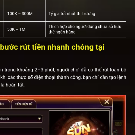
100K – 300M
Tỷ giá tốt nhất thị trường
Thích hợp cho người dùng chưa sở hữu
50K – 1M
thẻ ngân hàng
bước rút tiền nhanh chóng tại
ản trong khoảng 2–3 phút, người chơi đã có thể rút toàn bộ
 khi xác thực số điện thoại thành công, bạn chỉ cần tạo lệnh
là hoàn tất.