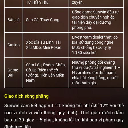
Tứ Thần Thú
xuyên.
Cổng game Sunwin đầu tư
giao diện chuyên nghiệp,
Bắn cá
Sun Cá, Thủy Cung
tái hiện đáy đại dương
phong phú.
Livestream dealer thật, có
Xóc Đĩa Tứ Linh, Tài
loại sử dụng công nghệ
Casino
Xỉu MD5, Mini Poker
MD5 chống hack, tỷ lệ
1:180 siêu hời.
Những phòng đối kháng
Sâm Lốc, Phỏm, Chắn,
thú vị, được trải nghiệm 1 –
Game
Cờ Úp (biến thể cờ
N với nhiều đối thủ mạnh,
Bài
tướng), Tiến Lên Miền
chia bài công bằng, người
Nam
thật tham gia.
Giao dịch sòng phẳng
Sunwin cam kết nạp rút 1:1 không trừ phí (chỉ 12% với thẻ
cào vì đơn vị viễn thông quy định). Thời gian được đảm
bảo từ 30 giây – 5 phút, không lỗi trừ khi bạn vi phạm quy
định treo tiền.