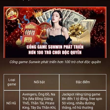
Cổng game Sunwin phát triển hơn 100 trò chơi độc quyền
Loại
Nổi bật
Đặc điểm
game
Avengers, Ông Đồ, Na
Jackpot riêng từng game
Tra (Ma Đồng Giáng
lên đến 1 tỷ đồng, free spin
Nổ Hũ
Thế), Thần Tài, Pirate
50 vòng, nhiều đường
King, Tây Du Thần Khí,
thắng, nổ hũ thường