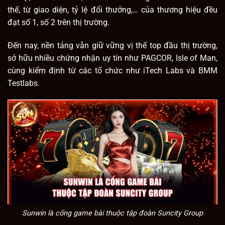
thế, từ giao diện, tỷ lệ đổi thưởng,… của thương hiệu đều
đạt số 1, số 2 trên thị trường.
Đến nay, nền tảng vẫn giữ vững vị thế top đầu thị trường,
sở hữu nhiều chứng nhận uy tín như PAGCOR, Isle of Man,
cùng kiểm định từ các tổ chức như iTech Labs và BMM
Testlabs.
Sunwin là cổng game bài thuộc tập đoàn Suncity Group