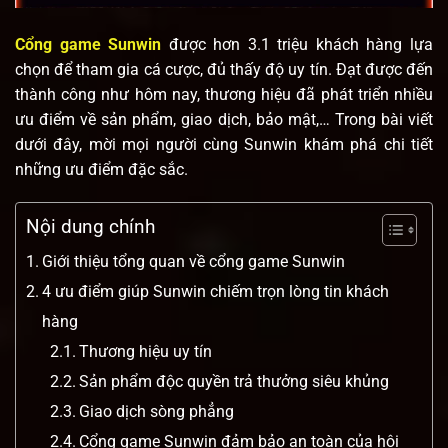
Cổng game Sunwin
được hơn 3.1 triệu khách hàng lựa
chọn để tham gia cá cược, đủ thấy độ uy tín. Đạt được đến
thành công như hôm nay, thương hiệu đã phát triển nhiều
ưu điểm về sản phẩm, giao dịch, bảo mật,… Trong bài viết
dưới đây, mời mọi người cùng Sunwin khám phá chi tiết
những ưu điểm đặc sắc.
Nội dung chính
Giới thiệu tổng quan về cổng game Sunwin
4 ưu điểm giúp Sunwin chiếm trọn lòng tin khách
hàng
Thương hiệu uy tín
Sản phẩm độc quyền trả thưởng siêu khủng
Giao dịch sòng phẳng
Cổng game Sunwin đảm bảo an toàn của hội