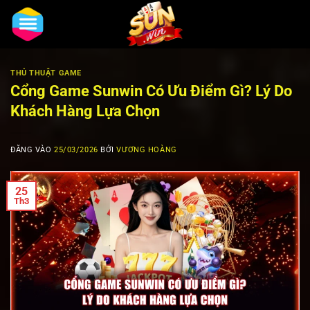
Bỏ
qua
nội
dung
THỦ THUẬT GAME
Cổng Game Sunwin Có Ưu Điểm Gì? Lý Do
Khách Hàng Lựa Chọn
ĐĂNG VÀO
25/03/2026
BỞI
VƯƠNG HOÀNG
25
Th3