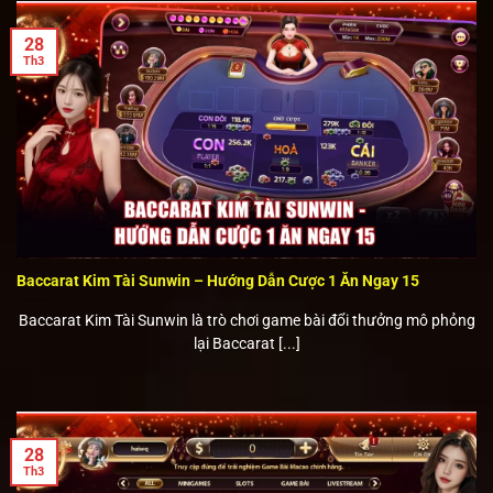
28
Th3
Baccarat Kim Tài Sunwin – Hướng Dẫn Cược 1 Ăn Ngay 15
Baccarat Kim Tài Sunwin là trò chơi game bài đổi thưởng mô phỏng
lại Baccarat [...]
28
Th3