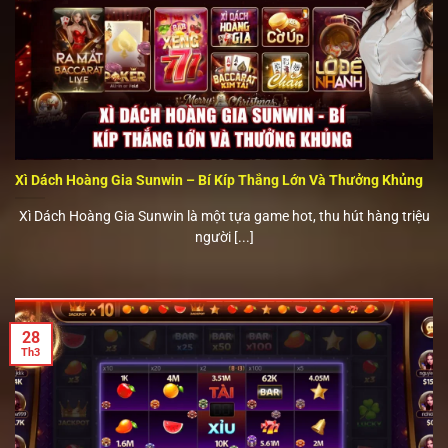
Xì Dách Hoàng Gia Sunwin – Bí Kíp Thắng Lớn Và Thưởng Khủng
Xì Dách Hoàng Gia Sunwin là một tựa game hot, thu hút hàng triệu
người [...]
28
Th3