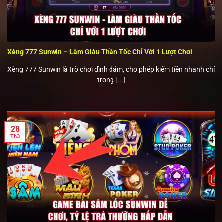
Xèng 777 Sunwin – Làm Giàu Thần Tốc Chỉ Với 1 Lượt Chơi
Xèng 777 Sunwin là trò chơi đình đám, cho phép kiếm tiền nhanh chỉ
trong [...]
28
Th3