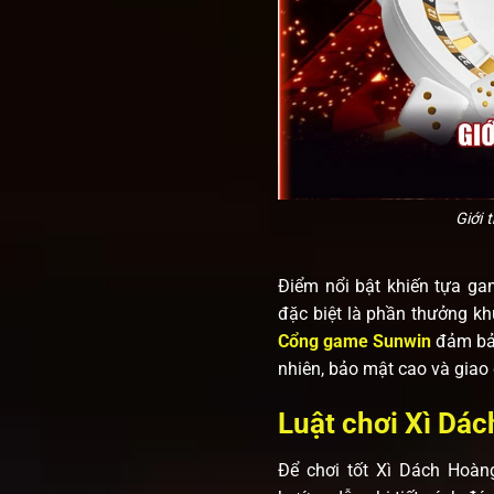
Giới 
Điểm nổi bật khiến tựa ga
đặc biệt là phần thưởng kh
Cổng game Sunwin
đảm bảo
nhiên, bảo mật cao và giao 
Luật chơi Xì Dác
Để chơi tốt Xì Dách Hoàn