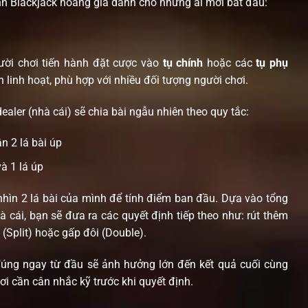
nh Blackjack hoàng gia dành cho những ai mới bắt đầu:
ười chơi tiến hành đặt cược vào
tụ chính
hoặc các
tụ phụ
 linh hoạt, phù hợp với nhiều đối tượng người chơi.
ealer (nhà cái) sẽ chia bài ngẫu nhiên theo quy tắc:
n 2 lá bài úp
à 1 lá úp
 nhìn 2 lá bài của mình để tính điểm ban đầu. Dựa vào tổng
 cái, bạn sẽ đưa ra các quyết định tiếp theo như: rút thêm
i (Split) hoặc gấp đôi (Double).
úng ngay từ đầu sẽ ảnh hưởng lớn đến kết quả cuối cùng
hơi cần cân nhắc kỹ trước khi quyết định.