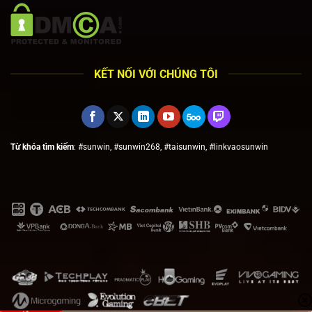
KẾT NỐI VỚI CHÚNG TÔI
Từ khóa tìm kiếm
: #sunwin, #sunwin268, #taisunwin, #linkvaosunwin