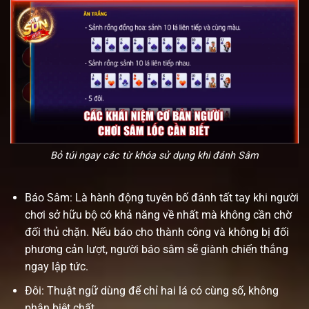
Bỏ túi ngay các từ khóa sử dụng khi đánh Sâm
Báo Sâm: Là hành động tuyên bố đánh tất tay khi người
chơi sở hữu bộ có khả năng về nhất mà không cần chờ
đối thủ chặn. Nếu báo cho thành công và không bị đối
phương cản lượt, người báo sâm sẽ giành chiến thắng
ngay lập tức.
Đôi: Thuật ngữ dùng để chỉ hai lá có cùng số, không
phân biệt chất.