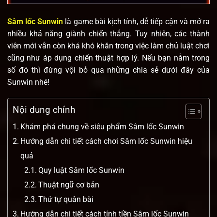
Sâm lốc Sunwin
là game bài kịch tính, dễ tiếp cận và mở ra
nhiều khả năng giành chiến thắng. Tuy nhiên, các thành
viên mới vẫn còn khá khó khăn trong việc làm chủ luật chơi
cũng như áp dụng chiến thuật hợp lý. Nếu bạn nằm trong
số đó thì đừng vội bỏ qua những chia sẻ dưới đây của
Sunwin nhé!
Nội dung chính
Khám phá chung về siêu phẩm Sâm lốc Sunwin
Hướng dẫn chi tiết cách chơi Sâm lốc Sunwin hiệu
quả
Quy luật Sâm lốc Sunwin
Thuật ngữ cơ bản
Thứ tự quân bài
Hướng dẫn chi tiết cách tính tiền Sâm lốc Sunwin