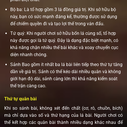
Bộ ba: Là tổ hợp gồm 3 lá đồng giá trị. Khi sở hữu bộ
này, bạn có sức mạnh đáng kể, thường được sử dụng
để chiếm quyền đi và tạo lợi thế trong ván đấu.
Tứ quý: Khi người chơi sở hữu bốn lá cùng số, tổ hợp
này được gọi là tứ quý. Đây là dạng đặc biệt mạnh, có
khả năng chặn nhiều thế bài khác và xoay chuyển cục
diện nhanh chóng.
Sảnh Bao gồm ít nhất ba lá bài liên tiếp theo thứ tự tăng
dần về giá trị. Sảnh có thể kéo dài nhiều quân và không
giới hạn độ dài, sảnh càng lớn thì khả năng kiểm soát
thế trận càng cao.
Thứ tự quân bài
Khi so sánh bài, không xét đến chất (cơ, rô, chuồn, bích)
mà chỉ dựa vào số và thứ hạng của lá bài. Người chơi có
thể kết hợp các quân bài thành nhiều dạng khác nhau để