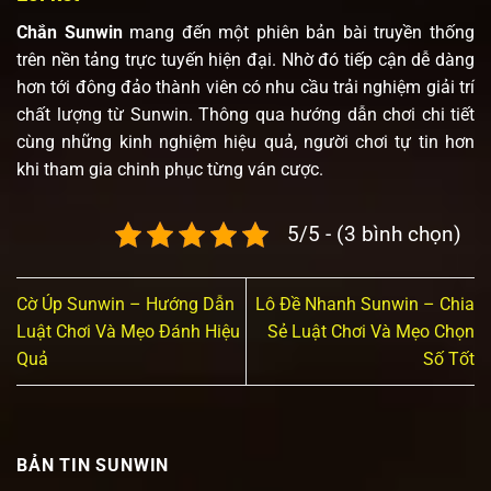
Chắn Sunwin
mang đến một phiên bản bài truyền thống
trên nền tảng trực tuyến hiện đại. Nhờ đó tiếp cận dễ dàng
hơn tới đông đảo thành viên có nhu cầu trải nghiệm giải trí
chất lượng từ Sunwin. Thông qua hướng dẫn chơi chi tiết
cùng những kinh nghiệm hiệu quả, người chơi tự tin hơn
khi tham gia chinh phục từng ván cược.
5/5 - (3 bình chọn)
Cờ Úp Sunwin – Hướng Dẫn
Lô Đề Nhanh Sunwin – Chia
Luật Chơi Và Mẹo Đánh Hiệu
Sẻ Luật Chơi Và Mẹo Chọn
Quả
Số Tốt
BẢN TIN SUNWIN