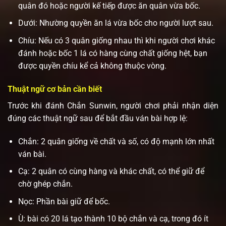
quân đó hoặc người kế tiếp được ăn quân vừa bốc.
Dưới: Nhường quyền ăn lá vừa bốc cho người lượt sau.
Chíu: Nếu có 3 quân giống nhau thì khi người chơi khác
đánh hoặc bốc 1 lá có hàng cùng chất giống hệt, bạn
được quyền chíu kể cả không thuộc vòng.
Thuật ngữ cơ bản cần biết
Trước khi đánh Chắn Sunwin, người chơi phải nhận diện
đúng các thuật ngữ sau để bắt đầu ván bài hợp lệ:
Chắn: 2 quân giống về chất và số, có độ mạnh lớn nhất
ván bài.
Cạ: 2 quân có cùng hàng và khác chất, có thể giữ để
chờ ghép chắn.
Nọc: Phần bài giữ để bốc.
Ù: bài có 20 lá tạo thành 10 bộ chắn và cạ, trong đó ít