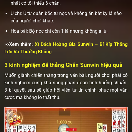
nhất có tối thiểu 6 chắn.
Ù chì: Ù từ quân bốc từ nọc và không ăn bất kỳ lá nào
của người chơi khác.
Hòa bài: Bộ nọc chỉ còn 1 lá nhưng không ai ù.
>>Xem thêm:
Xì Dách Hoàng Gia Sunwin – Bí Kíp Thắng
Lớn Và Thưởng Khủng
3 kinh nghiệm để thắng Chắn Sunwin hiệu quả
Muốn giành chiến thắng trong ván bài, người chơi phải có
kinh nghiệm cùng khả năng phán đoán tình huống chuẩn.
3 bí quyết sau sẽ giúp hội viên tự tin chinh phục mọi ván
cược mà không lo thất thủ.