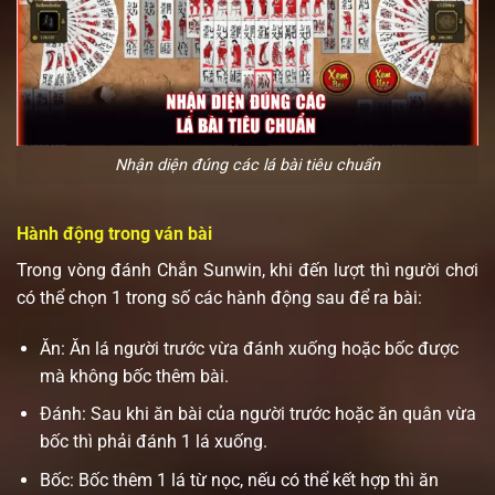
Nhận diện đúng các lá bài tiêu chuẩn
Hành động trong ván bài
Trong vòng đánh Chắn Sunwin, khi đến lượt thì người chơi
có thể chọn 1 trong số các hành động sau để ra bài:
Ăn: Ăn lá người trước vừa đánh xuống hoặc bốc được
mà không bốc thêm bài.
Đánh: Sau khi ăn bài của người trước hoặc ăn quân vừa
bốc thì phải đánh 1 lá xuống.
Bốc: Bốc thêm 1 lá từ nọc, nếu có thể kết hợp thì ăn