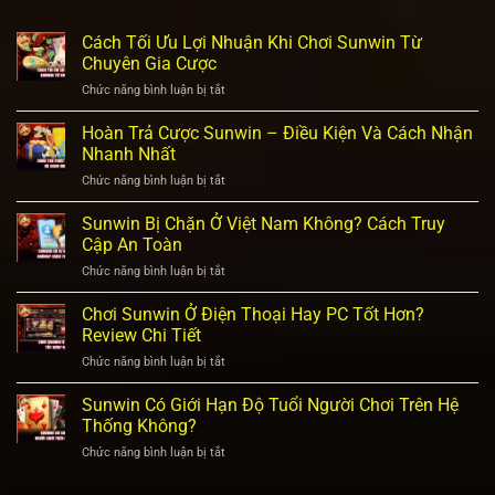
Cách Tối Ưu Lợi Nhuận Khi Chơi Sunwin Từ
Chuyên Gia Cược
Chức năng bình luận bị tắt
ở
Cách
Tối
Hoàn Trả Cược Sunwin – Điều Kiện Và Cách Nhận
Ưu
Nhanh Nhất
Lợi
Chức năng bình luận bị tắt
ở
Nhuận
Hoàn
Khi
Trả
Sunwin Bị Chặn Ở Việt Nam Không? Cách Truy
Chơi
Cược
Sunwin
Cập An Toàn
Sunwin
Từ
Chức năng bình luận bị tắt
ở
–
Chuyên
Sunwin
Điều
Gia
Bị
Chơi Sunwin Ở Điện Thoại Hay PC Tốt Hơn?
Kiện
Cược
Chặn
Và
Review Chi Tiết
Ở
Cách
Chức năng bình luận bị tắt
ở
Việt
Nhận
Chơi
Nam
Nhanh
Sunwin
Sunwin Có Giới Hạn Độ Tuổi Người Chơi Trên Hệ
Không?
Nhất
Ở
Cách
Thống Không?
Điện
Truy
Chức năng bình luận bị tắt
ở
Thoại
Cập
Sunwin
Hay
An
Có
PC