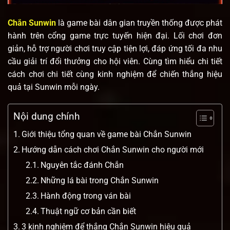
Chắn Sunwin
là game bài dân gian truyền thống được phát
hành trên cổng game trực tuyến hiện đại. Lối chơi đơn
giản, hỗ trợ người chơi truy cập tiện lợi, đáp ứng tối đa nhu
cầu giải trí đổi thưởng cho hội viên. Cùng tìm hiểu chi tiết
cách chơi chi tiết cùng kinh nghiệm để chiến thắng hiệu
quả tại Sunwin mỗi ngày.
Nội dung chính
Giới thiệu tổng quan về game bài Chắn Sunwin
Hướng dẫn cách chơi Chắn Sunwin cho người mới
Nguyên tắc đánh Chắn
Những lá bài trong Chắn Sunwin
Hành động trong ván bài
Thuật ngữ cơ bản cần biết
3 kinh nghiệm để thắng Chắn Sunwin hiệu quả