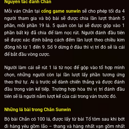
Nguyên tắc đánh Chắn
Mỗi ván Chắn tại
cổng game sunwin
sẽ cho phép tối đa 4
người tham gia và bộ bài sẽ được chia lần lượt thành 5
phần, mỗi phần 19 lá. 5 quân còn lại sẽ được gộp vào 1
phần bất kỳ đã chia để làm nọc rút. Người đánh đầu tiên
sẽ được xác định bằng cách đếm lần lượt theo chiều kim
đồng hồ từ 1 đến 9. Số 9 dừng ở đâu thì vị trí đó sẽ là cái
để bắt đầu vòng cược.
Người làm cái sẽ rút 1 lá từ nọc để gộp vào tổ hợp mình
chọn, những người còn lại lần lượt lấy phần tương ứng
theo thứ tự. Ai ù trước sẽ dành chiến thắng và được đánh
đầu trong ván kế tiếp. Trường hợp hòa thì vị trí đánh đầu
tiên sẽ là người nằm lượt kế của cái trong ván trước đó.
Những lá bài trong Chắn Sunwin
Bộ bài Chắn có 100 lá, được lấy từ bài Tổ tôm sau khi bớt
đi hàng yêu gồm lão – thang và hàng nhất vạn gồm nhất