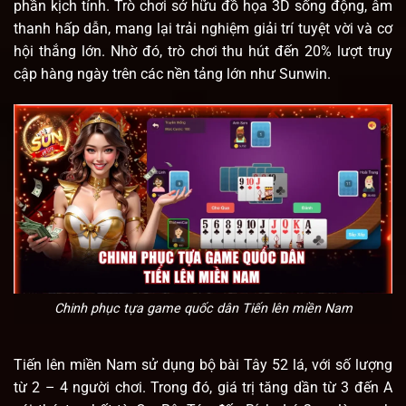
phần kịch tính. Trò chơi sở hữu đồ họa 3D sống động, âm
thanh hấp dẫn, mang lại trải nghiệm giải trí tuyệt vời và cơ
hội thắng lớn. Nhờ đó, trò chơi thu hút đến 20% lượt truy
cập hàng ngày trên các nền tảng lớn như Sunwin.
Chinh phục tựa game quốc dân Tiến lên miền Nam
Tiến lên miền Nam sử dụng bộ bài Tây 52 lá, với số lượng
từ 2 – 4 người chơi. Trong đó, giá trị tăng dần từ 3 đến A