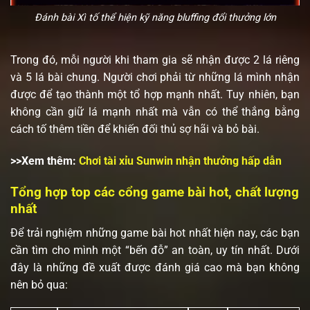
Đánh bài Xì tố thể hiện kỹ năng bluffing đổi thưởng lớn
Trong đó, mỗi người khi tham gia sẽ nhận được 2 lá riêng
và 5 lá bài chung. Người chơi phải từ những lá mình nhận
được để tạo thành một tổ hợp mạnh nhất. Tuy nhiên, bạn
không cần giữ lá mạnh nhất mà vẫn có thể thắng bằng
cách tố thêm tiền để khiến đối thủ sợ hãi và bỏ bài.
>>Xem thêm:
Chơi tài xỉu Sunwin nhận thưởng hấp dẫn
Tổng hợp top các cổng game bài hot, chất lượng
nhất
Để trải nghiệm những game bài hot nhất hiện nay, các bạn
cần tìm cho mình một “bến đỗ” an toàn, uy tín nhất. Dưới
đây là những đề xuất được đánh giá cao mà bạn không
nên bỏ qua: