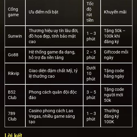
Tốc
Cổng
độ
Ưu điểm nổi bật
Khuyến mãi
game
rút
tiền
Thương hiệu uy tín lâu đời,
Tặng 50k –
1 – 3
Sunwin
đồ họa đẹp, tính bảo mật
100k khi
phút
cao
đăng ký
Hệ thống game đa dạng,
2 – 5
Giftcode mỗi
Go88
hỗ trợ đa nền tảng
phút
ngày
Dưới
Giao diện đậm chất Mỹ, tỷ
Tặng code
Rikvip
10
lệ thưởng cao
hằng ngày
phút
Tặng code
B52
Phong cách quân đội độc
3 – 5
người mới
Club
đáo
phút
50k
Casino phong cách Las
Thưởng
789
1 – 3
Vegas, nhiều game sáng
đăng ký
Club
phút
tạo
100K
Lời kết