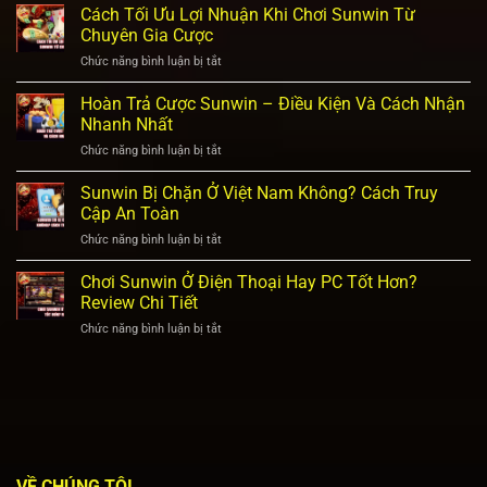
Có
Cách Tối Ưu Lợi Nhuận Khi Chơi Sunwin Từ
Hợp
Chuyên Gia Cược
Pháp
Chức năng bình luận bị tắt
ở
Không?
Cách
Hội
Tối
Hoàn Trả Cược Sunwin – Điều Kiện Và Cách Nhận
Viên
Ưu
Cần
Nhanh Nhất
Lợi
Biết
Chức năng bình luận bị tắt
ở
Nhuận
Gì
Hoàn
Khi
Khi
Trả
Sunwin Bị Chặn Ở Việt Nam Không? Cách Truy
Chơi
Tham
Cược
Sunwin
Cập An Toàn
Gia
Sunwin
Từ
Chức năng bình luận bị tắt
ở
–
Chuyên
Sunwin
Điều
Gia
Bị
Chơi Sunwin Ở Điện Thoại Hay PC Tốt Hơn?
Kiện
Cược
Chặn
Và
Review Chi Tiết
Ở
Cách
Chức năng bình luận bị tắt
ở
Việt
Nhận
Chơi
Nam
Nhanh
Sunwin
Không?
Nhất
Ở
Cách
Điện
Truy
Thoại
Cập
Hay
An
PC
Toàn
Tốt
VỀ CHÚNG TÔI