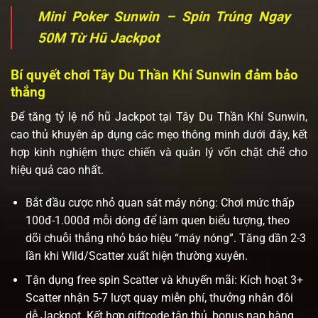
Mini Poker Sunwin – Spin Trúng Ngay
50M Từ Hũ Jackpot
Bí quyết chơi Tây Du Thần Khí Sunwin đảm bảo
thắng
Để tăng tỷ lệ nổ hũ Jackpot tại Tây Du Thần Khí Sunwin,
cao thủ khuyên áp dụng các mẹo thông minh dưới đây, kết
hợp kinh nghiệm thực chiến và quản lý vốn chặt chẽ cho
hiệu quả cao nhất.
Bắt đầu cược nhỏ quan sát máy nóng: Chơi mức thấp
100đ-1.000đ mỗi dòng để làm quen biểu tượng, theo
dõi chuỗi thắng nhỏ báo hiệu “máy nóng”. Tăng dần 2-3
lần khi Wild/Scatter xuất hiện thường xuyên.
Tận dụng free spin Scatter và khuyến mãi: Kích hoạt 3+
Scatter nhận 5-7 lượt quay miễn phí, thưởng nhân đôi
dễ Jackpot. Kết hợp giftcode tân thủ, bonus nạp hàng