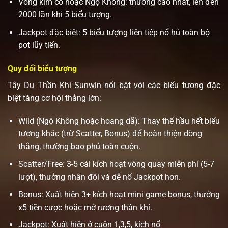
Vòng kim cô hoặc Ngộ Không: thưởng cao nhất, lên đến
2000 lần khi 5 biểu tượng.
Jackpot đặc biệt: 5 biểu tượng liên tiếp nổ hũ toàn bộ
pot lũy tiến.
Quy đổi biểu tượng
Tây Du Thần Khí Sunwin nổi bật với các biểu tượng đặc
biệt tăng cơ hội thắng lớn:
Wild (Ngộ Không hoặc hoang dã): Thay thế hầu hết biểu
tượng khác (trừ Scatter, Bonus) để hoàn thiện dòng
thắng, thường bao phủ toàn cuộn.
Scatter/Free: 3-5 cái kích hoạt vòng quay miễn phí (5-7
lượt), thưởng nhân đôi và dễ nổ Jackpot hơn.
Bonus: Xuất hiện 3+ kích hoạt mini game bonus, thưởng
x5 tiền cược hoặc mở rương thần khí.
Jackpot: Xuất hiện ở cuộn 1,3,5, kích nổ