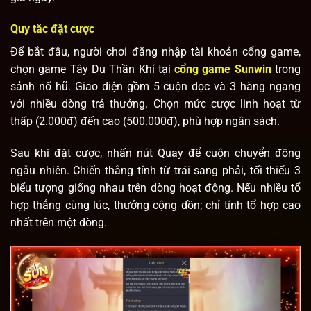
Quy tắc đặt cược
Để bắt đầu, người chơi đăng nhập tài khoản cổng game,
chọn game Tây Du Thần Khí tại
cổng game Sunwin
trong
sảnh nổ hũ. Giao diện gồm 5 cuộn dọc và 3 hàng ngang
với nhiều dòng trả thưởng. Chọn mức cược linh hoạt từ
thấp (2.000đ) đến cao (500.000đ), phù hợp ngân sách.
Sau khi đặt cược, nhấn nút Quay để cuộn chuyển động
ngẫu nhiên. Chiến thắng tính từ trái sang phải, tối thiểu 3
biểu tượng giống nhau trên dòng hoạt động. Nếu nhiều tổ
hợp thắng cùng lúc, thưởng cộng dồn; chỉ tính tổ hợp cao
nhất trên một dòng.