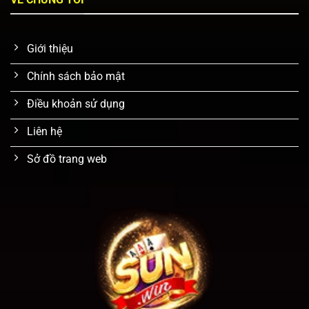
Hơn?
Review
Chi
Tiết
Giới thiệu
Chính sách bảo mật
Điều khoản sử dụng
Liên hệ
Sở đồ trang web