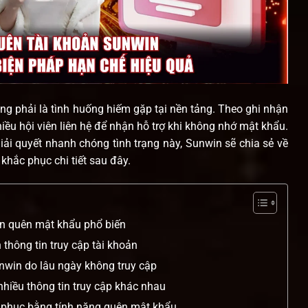
g phải là tình huống hiếm gặp tại nền tảng. Theo ghi nhận
iều hội viên liên hệ để nhận hỗ trợ khi không nhớ mật khẩu.
iải quyết nhanh chóng tình trạng này, Sunwin sẽ chia sẻ về
khắc phục chi tiết sau đây.
n quên mật khẩu phổ biến
thông tin truy cập tài khoản
nwin do lâu ngày không truy cập
hiều thông tin truy cập khác nhau
 phục bằng tính năng quên mật khẩu