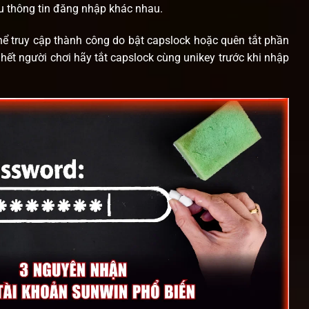
u thông tin đăng nhập khác nhau.
ể truy cập thành công do bật capslock hoặc quên tắt phần
 hết người chơi hãy tắt capslock cùng unikey trước khi nhập