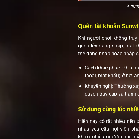
3 ngu
Quên tài khoản Sunwi
Khi người chơi không truy
quên tên đăng nhập, mật kh
thể đăng nhập hoặc nhập sai
Cách khắc phục: Ghi chú 
thoại, mật khẩu) ở nơi an
Khuyến nghị: Thường xuy
quyền truy cập và tránh 
Sử dụng cùng lúc nhiề
Hiện nay có rất nhiều nền 
nhau yêu cầu hội viên ph
khiến nhiều người chơi nh