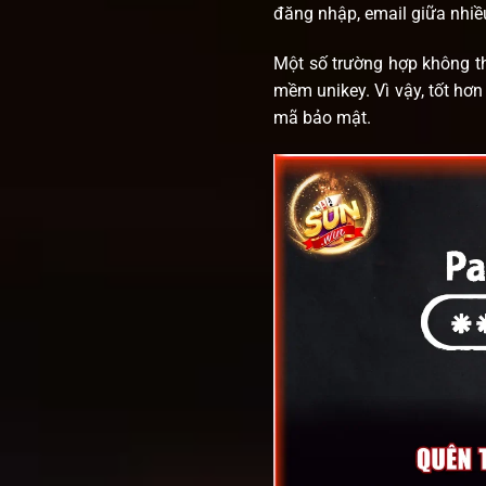
đăng nhập, email giữa nhiề
Một số trường hợp không th
mềm unikey. Vì vậy, tốt hơn
mã bảo mật.