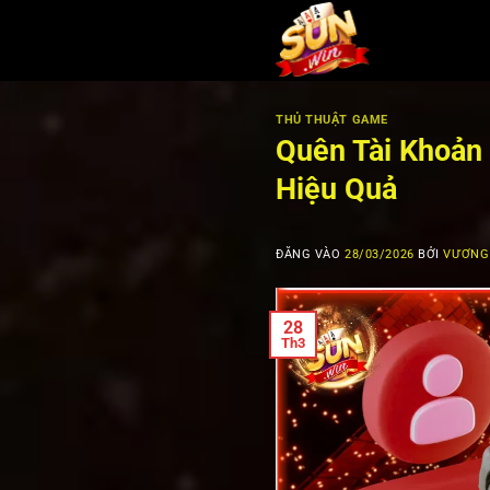
Bỏ
qua
nội
dung
THỦ THUẬT GAME
Quên Tài Khoản
Hiệu Quả
ĐĂNG VÀO
28/03/2026
BỞI
VƯƠNG
28
Th3