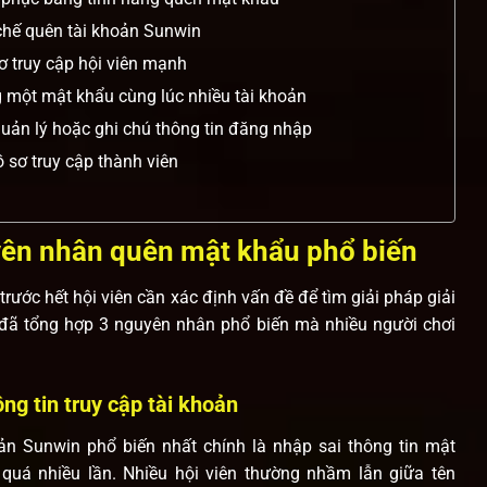
 chế quên tài khoản Sunwin
ơ truy cập hội viên mạnh
một mật khẩu cùng lúc nhiều tài khoản
uản lý hoặc ghi chú thông tin đăng nhập
ồ sơ truy cập thành viên
ên nhân quên mật khẩu phổ biến
trước hết hội viên cần xác định vấn đề để tìm giải pháp giải
i đã tổng hợp 3 nguyên nhân phổ biến mà nhiều người chơi
g tin truy cập tài khoản
n Sunwin phổ biến nhất chính là nhập sai thông tin mật
quá nhiều lần. Nhiều hội viên thường nhầm lẫn giữa tên