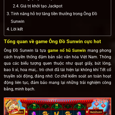
Giá trị khởi tạo Jackpot
Tính năng hỗ trợ tăng tiền thưởng trong Ông Đồ
Sunwin
Lời kết
Tổng quan về game Ông Đồ Sunwin cực hot
Ông Đồ Sunwin là tựa
game nổ hũ Sunwin
mang phong
cách truyền thống đậm bản sắc văn hóa Việt Nam. Thông
qua các biểu tượng quen thuộc như quạt giấy, bút lông,
bao lì xì, hoa mai,.. trò chơi đã tái hiện lại không khí Tết cổ
truyền sôi động, đáng nhớ. Cơ chế kiểm soát an toàn hoạt
động liên tục, đảm bảo mang lại những trải nghiệm công
bằng, minh bạch.