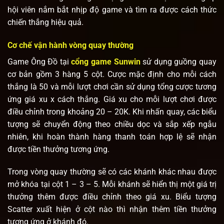
hội viên nắm bắt nhịp độ game và tìm ra được cách thức
chiến thắng hiệu quả.
Cơ chế vận hành vòng quay thường
Game Ông Đồ tại
cổng game Sunwin
sử dụng guồng quay
cơ bản gồm 3 hàng 5 cột. Cược mặc định cho mỗi cách
thắng là 50 và mỗi lượt chơi cần sử dụng tổng cược tương
ứng giá xu x cách thắng. Giá xu cho mỗi lượt chơi được
điều chỉnh trong khoảng 20 – 20K. Khi nhấn quay, các biểu
tượng sẽ chuyển động theo chiều dọc và sắp xếp ngẫu
nhiên, khi hoàn thành hàng thanh toán hợp lệ sẽ nhận
được tiền thưởng tương ứng.
Trong vòng quay thường sẽ có các khánh khác nhau được
mở khóa tại cột 1 – 3 – 5. Mỗi khánh sẽ hiển thị một giá trị
thưởng thêm được điều chỉnh theo giá xu. Biểu tượng
Scatter xuất hiện ở cột nào thì nhận thêm tiền thưởng
tương ứng ở khánh đó.