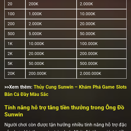
20
200K
2.000K
100
1.000K
10.000K
200
2.000K
20.000K
500
5.000K
50.000K
1K
10.000K
100.000K
2K
20.000K
200.000K
5K
50.000K
500.000K
20K
200.000K
2.000.000K
>>Xem thêm:
Thủy Cung Sunwin – Khám Phá Game Slots
Bắn Cá Đầy Màu Sắc
Tính năng hỗ trợ tăng tiền thưởng trong Ông Đồ
Sunwin
Người chơi còn được tận hưởng nhiều tính năng hỗ trợ đặc