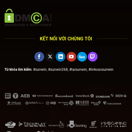
KẾT NỐI VỚI CHÚNG TÔI
Từ khóa tìm kiếm
: #sunwin, #sunwin268, #taisunwin, #linkvaosunwin