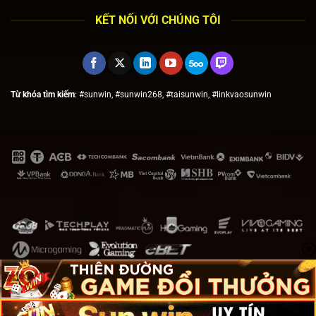
KẾT NỐI VỚI CHÚNG TÔI
Từ khóa tìm kiếm
: #sunwin, #sunwin268, #taisunwin, #linkvaosunwin