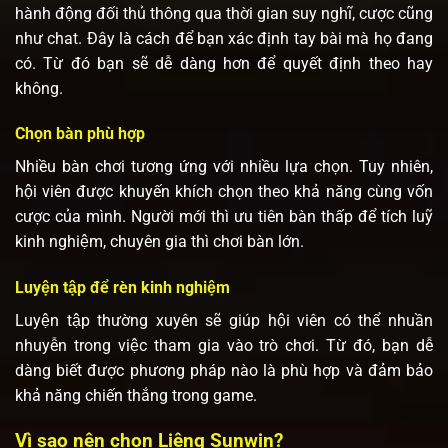
hành động đối thủ thông qua thời gian suy nghĩ, cược cũng
như chat. Đây là cách để bạn xác định tay bài mà họ đang
có. Từ đó bạn sẽ dễ dàng hơn để quyết định theo hay
không.
Chọn bàn phù hợp
Nhiều bàn chơi tương ứng với nhiều lựa chọn. Tuy nhiên,
hội viên được khuyến khích chọn theo khả năng cùng vốn
cược của mình. Người mới thì ưu tiên bàn thấp để tích luỹ
kinh nghiệm, chuyên gia thì chơi bàn lớn.
Luyện tập để rèn kinh nghiệm
Luyện tập thường xuyên sẽ giúp hội viên có thể nhuần
nhuyễn trong việc tham gia vào trò chơi. Từ đó, bạn dễ
dàng biết được phương pháp nào là phù hợp và đảm bảo
khả năng chiến thắng trong game.
Vì sao nên chọn Liêng Sunwin?