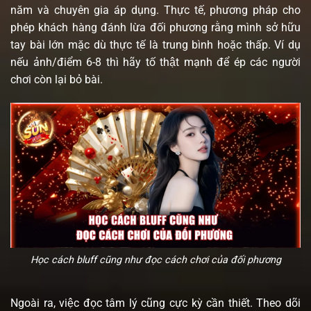
năm và chuyên gia áp dụng. Thực tế, phương pháp cho
phép khách hàng đánh lừa đối phương rằng mình sở hữu
tay bài lớn mặc dù thực tế là trung bình hoặc thấp. Ví dụ
nếu ảnh/điểm 6-8 thì hãy tố thật mạnh để ép các người
chơi còn lại bỏ bài.
Học cách bluff cũng như đọc cách chơi của đối phương
Ngoài ra, việc đọc tâm lý cũng cực kỳ cần thiết. Theo dõi