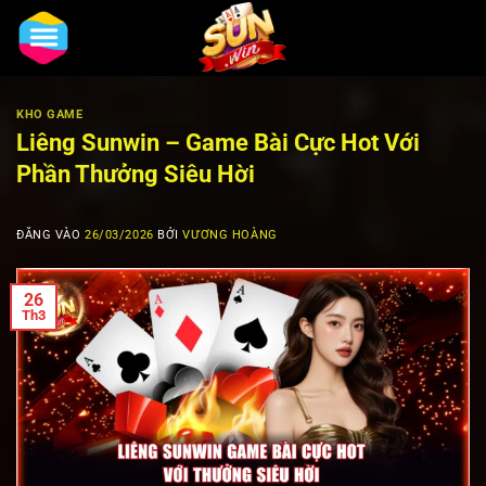
Bỏ
qua
nội
dung
KHO GAME
Liêng Sunwin – Game Bài Cực Hot Với
Phần Thưởng Siêu Hời
ĐĂNG VÀO
26/03/2026
BỞI
VƯƠNG HOÀNG
26
Th3