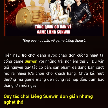
Tổng quan cơ bản về game Liêng Sunwin
Hiện nay, trò chơi đang được chào đón cuồng nhiệt tại
cổng game
Sunwin
với những trải nghiệm thú vị. Dù vẫn
giữ nguyên quy tắc cơ bản, sản phẩm đa dạng bàn cược
mở ra nhiều lựa chọn cho khách hàng. Chưa kể, mức
thưởng mà game mang đến cũng rất hấp dẫn, đảm bảo
thắng lớn mỗi ngày.
Quy tắc chơi Liêng Sunwin đơn giản nhưng
nghẹt thở