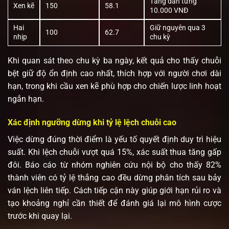
Tăng dần từng
Xen kẽ
150
58.1
10.000 VNĐ
Hai
Giữ nguyên qua 3
100
62.7
nhịp
chu kỳ
Khi quan sát theo chu kỳ ba ngày, kết quả cho thấy chuỗi
bệt giữ độ ổn định cao nhất, thích hợp với người chơi dài
hạn, trong khi cầu xen kẽ phù hợp cho chiến lược linh hoạt
ngắn hạn.
Xác định ngưỡng dừng khi tỷ lệ lệch chuỗi cao
Việc dừng đúng thời điểm là yếu tố quyết định duy trì hiệu
suất. Khi lệch chuỗi vượt quá 15%, xác suất thua tăng gấp
đôi. Báo cáo từ nhóm nghiên cứu nội bộ cho thấy 82%
thành viên có tỷ lệ thắng cao đều dừng phân tích sau bảy
ván lệch liên tiếp. Cách tiếp cận này giúp giới hạn rủi ro và
tạo khoảng nghỉ cần thiết để đánh giá lại mô hình cược
trước khi quay lại.