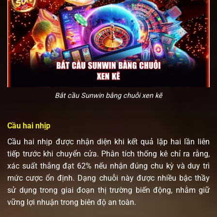
Bắt cầu Sunwin bằng chuỗi xen kẽ
Cầu hai nhịp
Cầu hai nhịp được nhận diện khi kết quả lặp hai lần liên
tiếp trước khi chuyển cửa. Phân tích thống kê chỉ ra rằng,
xác suất thắng đạt 62% nếu nhận đúng chu kỳ và duy trì
mức cược ổn định. Dạng chuỗi này được nhiều bậc thầy
sử dụng trong giai đoạn thị trường biến động, nhằm giữ
vững lợi nhuận trong biên độ an toàn.