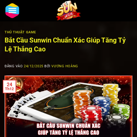
Bỏ
qua
nội
dung
THỦ THUẬT GAME
Bắt Cầu Sunwin Chuẩn Xác Giúp Tăng Tỷ
Lệ Thắng Cao
ĐĂNG VÀO
24/12/2025
BỞI
VƯƠNG HOÀNG
24
Th12