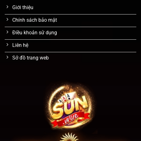
Không?
Giới thiệu
Chính sách bảo mật
Điều khoản sử dụng
Liên hệ
Sở đồ trang web