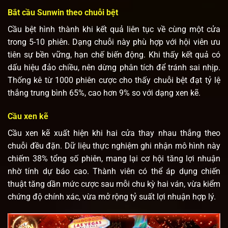
Bắt cầu Sunwin theo chuỗi bệt
Cầu bệt hình thành khi kết quả liên tục về cùng một cửa
trong 5-10 phiên. Dạng chuỗi này phù hợp với hội viên ưu
tiên sự bền vững, hạn chế biến động. Khi thấy kết quả có
dấu hiệu đảo chiều, nên dừng phân tích để tránh sai nhịp.
Thống kê từ 1000 phiên cược cho thấy chuỗi bệt đạt tỷ lệ
thắng trung bình 65%, cao hơn 9% so với dạng xen kẽ.
Cầu xen kẽ
Cầu xen kẽ xuất hiện khi hai cửa thay nhau thắng theo
chuỗi đều đặn. Dữ liệu thực nghiệm ghi nhận mô hình này
chiếm 38% tổng số phiên, mang lại cơ hội tăng lợi nhuận
nhờ tính dự báo cao. Thành viên có thể áp dụng chiến
thuật tăng dần mức cược sau mỗi chu kỳ hai ván, vừa kiểm
chứng độ chính xác, vừa mở rộng tỷ suất lợi nhuận hợp lý.