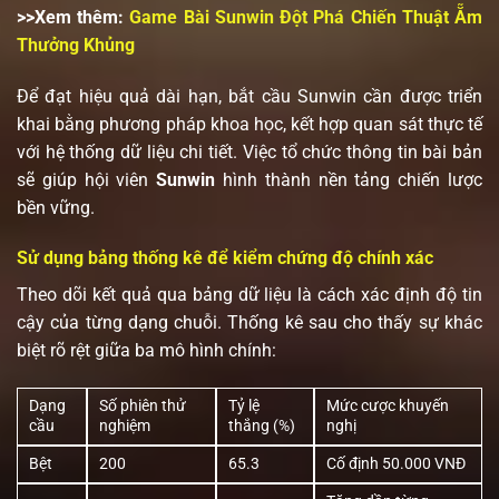
>>Xem thêm:
Game Bài Sunwin Đột Phá Chiến Thuật Ẵm
Thưởng Khủng
Để đạt hiệu quả dài hạn, bắt cầu Sunwin cần được triển
khai bằng phương pháp khoa học, kết hợp quan sát thực tế
với hệ thống dữ liệu chi tiết. Việc tổ chức thông tin bài bản
sẽ giúp hội viên
Sunwin
hình thành nền tảng chiến lược
bền vững.
Sử dụng bảng thống kê để kiểm chứng độ chính xác
Theo dõi kết quả qua bảng dữ liệu là cách xác định độ tin
cậy của từng dạng chuỗi. Thống kê sau cho thấy sự khác
biệt rõ rệt giữa ba mô hình chính:
Dạng
Số phiên thử
Tỷ lệ
Mức cược khuyến
cầu
nghiệm
thắng (%)
nghị
Bệt
200
65.3
Cố định 50.000 VNĐ