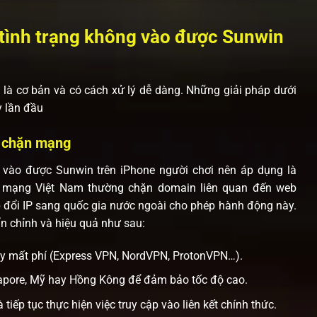
tình trạng không vào được Sunwin
là cơ bản và có cách xử lý dễ dàng. Những giải pháp dưới
 lần đầu
 chặn mạng
 vào được Sunwin trên iPhone người chơi nên áp dụng là
 mạng Việt Nam thường chặn domain liên quan đến web
 đổi IP sang quốc gia nước ngoài cho phép hành động này.
ẩn chỉnh và hiệu quả như sau:
ay mất phí (Express VPN, NordVPN, ProtonVPN…).
gapore, Mỹ hay Hồng Kông để đảm bảo tốc độ cao.
 tiếp tục thực hiện việc truy cập vào liên kết chính thức.