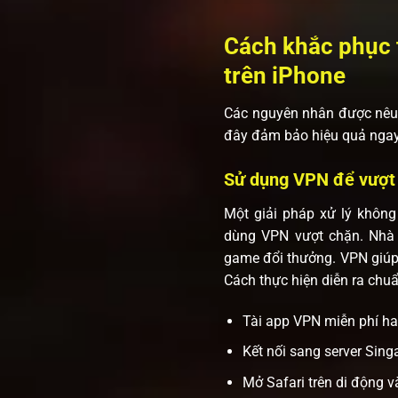
Cách khắc phục 
trên iPhone
Các nguyên nhân được nêu 
đây đảm bảo hiệu quả ngay
Sử dụng VPN để vượt
Một giải pháp xử lý không
dùng VPN vượt chặn. Nhà
game đổi thưởng. VPN giúp
Cách thực hiện diễn ra chu
Tài app VPN miễn phí h
Kết nối sang server Sin
Mở Safari trên di động và