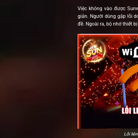
Việc không vào được Sunwi
giản. Người dùng gặp lỗi do
đề. Ngoài ra, bộ nhớ thiết b
Lỗi liê