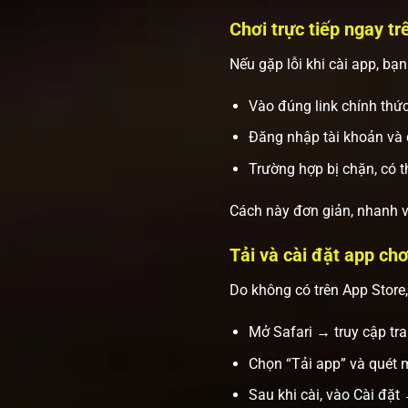
Chơi trực tiếp ngay tr
Nếu gặp lỗi khi cài app, bạn
Vào đúng link chính thứ
Đăng nhập tài khoản và 
Trường hợp bị chặn, có 
Cách này đơn giản, nhanh và
Tải và cài đặt app chơi
Do không có trên App Store,
Mở Safari → truy cập tr
Chọn “Tải app” và quét 
Sau khi cài, vào Cài đặt