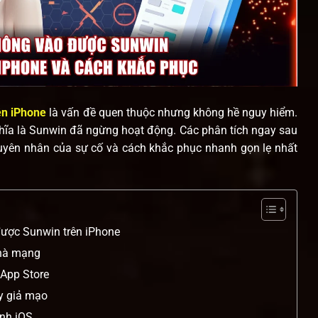
ên iPhone
là vấn đề quen thuộc nhưng không hề nguy hiểm.
hĩa là Sunwin đã ngừng hoạt động. Các phân tích ngay sau
guyên nhân của sự cố và cách khắc phục nhanh gọn lẹ nhất
được Sunwin trên iPhone
nhà mạng
 App Store
ay giả mạo
ính iOS