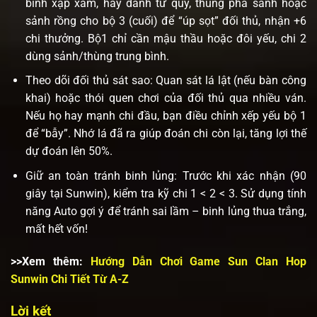
binh xập xám, hãy dành tứ quý, thùng phá sảnh hoặc
sảnh rồng cho bộ 3 (cuối) để “úp sọt” đối thủ, nhận +6
chi thưởng. Bộ1 chỉ cần mậu thầu hoặc đôi yếu, chi 2
dùng sảnh/thùng trung bình.
Theo dõi đối thủ sát sao: Quan sát lá lật (nếu bàn công
khai) hoặc thói quen chơi của đối thủ qua nhiều ván.
Nếu họ hay mạnh chi đầu, bạn điều chỉnh xếp yếu bộ 1
để “bẫy”. Nhớ lá đã ra giúp đoán chi còn lại, tăng lợi thế
dự đoán lên 50%.
Giữ an toàn tránh binh lủng: Trước khi xác nhận (90
giây tại Sunwin), kiểm tra kỹ chi 1 < 2 < 3. Sử dụng tính
năng Auto gợi ý để tránh sai lầm – binh lủng thua trắng,
mất hết vốn!
>>Xem thêm:
Hướng Dẫn Chơi Game Sun Clan Hop
Sunwin Chi Tiết Từ A-Z
Lời kết