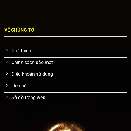
Giới
Tốt
Hạn
Hơn?
Độ
Review
Tuổi
Chi
Người
Tiết
Chơi
VỀ CHÚNG TÔI
Trên
Hệ
Thống
Không?
Giới thiệu
Chính sách bảo mật
Điều khoản sử dụng
Liên hệ
Sở đồ trang web