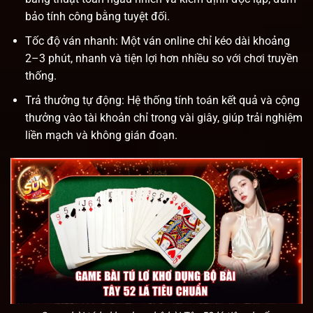
bảo tính công bằng tuyệt đối.
Tốc độ ván nhanh: Một ván online chỉ kéo dài khoảng
2–3 phút, nhanh và tiện lợi hơn nhiều so với chơi truyền
thống.
Trả thưởng tự động: Hệ thống tính toán kết quả và cộng
thưởng vào tài khoản chỉ trong vài giây, giúp trải nghiệm
liền mạch và không gián đoạn.