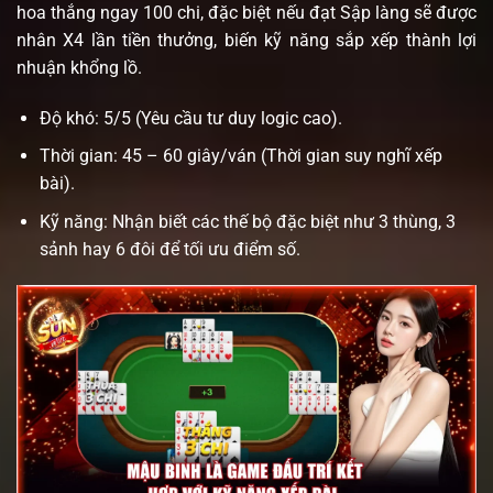
hoa thắng ngay 100 chi, đặc biệt nếu đạt Sập làng sẽ được
nhân X4 lần tiền thưởng, biến kỹ năng sắp xếp thành lợi
nhuận khổng lồ.
Độ khó: 5/5 (Yêu cầu tư duy logic cao).
Thời gian: 45 – 60 giây/ván (Thời gian suy nghĩ xếp
bài).
Kỹ năng: Nhận biết các thế bộ đặc biệt như 3 thùng, 3
sảnh hay 6 đôi để tối ưu điểm số.