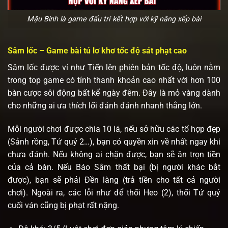
Mậu Binh là game đấu trí kết hợp với kỹ năng xếp bài
Sâm lốc – Game bài tú lơ khơ tốc độ sát phạt cao
Sâm lốc được ví như Tiến lên phiên bản tốc độ, luôn nằm
trong top game có tính thanh khoản cao nhất với hơn 100
bàn cược sôi động bất kể ngày đêm. Đây là mỏ vàng dành
cho những ai ưa thích lối đánh đánh nhanh thắng lớn.
Mỗi người chơi được chia 10 lá, nếu sở hữu các tổ hợp đẹp
(Sảnh rồng, Tứ quý 2…), bạn có quyền xin về nhất ngay khi
chưa đánh. Nếu không ai chặn được, bạn sẽ ăn trọn tiền
của cả bàn. Nếu Báo Sâm thất bại (bị người khác bắt
được), bạn sẽ phải Đền làng (trả tiền cho tất cả người
chơi). Ngoài ra, các lỗi như để thối Heo (2), thối Tứ quý
cuối ván cũng bị phạt rất nặng.