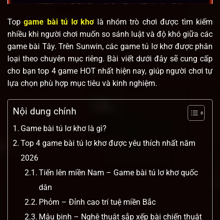
Top
game bài tú lơ khơ
là nhóm trò chơi được tìm kiếm
nhiều khi người chơi muốn so sánh luật và độ khó giữa các
game bài Tây. Trên Sunwin, các game tú lơ khơ được phân
loại theo chuyên mục riêng. Bài viết dưới đây sẽ cung cấp
cho bạn top 4 game HOT nhất hiện nay, giúp người chơi tự
lựa chọn phù hợp mục tiêu và kinh nghiệm.
Nội dung chính
Game bài tú lơ khơ là gì?
Top 4 game bài tú lơ khơ được yêu thích nhất năm
2026
Tiến lên miền Nam – Game bài tú lơ khơ quốc
dân
Phỏm – Đỉnh cao trí tuệ miền Bắc
Mậu binh – Nghệ thuật sắp xếp bài chiến thuật