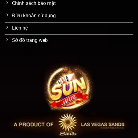
Chính sách bảo mật
Điều khoản sử dụng
Liên hệ
Sở đồ trang web