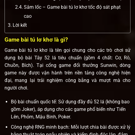
Sâm lốc – Game bài tú lơ khơ tốc độ sát phạt
cao
Lời kết
Game bài tú lơ khơ là gì?
Game bài tú lơ khơ là tên gọi chung cho các trò chơi sử
dụng bộ bài Tây 52 lá tiêu chuẩn (gồm 4 chất: Cơ, Rô,
Chuồn, Bích). Tại cổng game đổi thưởng Sunwin, dòng
game này được vận hành trên nền tảng công nghệ hiện
đại, mang lại trải nghiệm công bằng và mượt mà cho
người chơi.
Bộ bài chuẩn quốc tế: Sử dụng đầy đủ 52 lá (không bao
gồm Joker), áp dụng cho các game phổ biến như Tiến
Lên, Phỏm, Mậu Binh, Poker.
Công nghệ RNG minh bạch: Mỗi lượt chia bài được xử lý
bằng thuật toán ngẫu nhiên và kiểm định độc lập, đảm