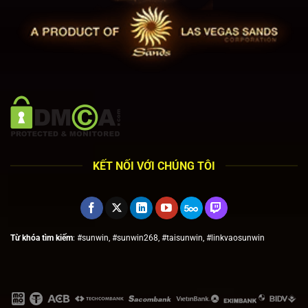
KẾT NỐI VỚI CHÚNG TÔI
Từ khóa tìm kiếm
: #sunwin, #sunwin268, #taisunwin, #linkvaosunwin