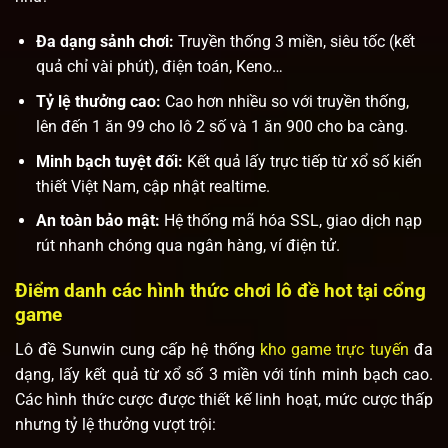
Đa dạng sảnh chơi:
Truyền thống 3 miền, siêu tốc (kết
quả chỉ vài phút), điện toán, Keno…
Tỷ lệ thưởng cao:
Cao hơn nhiều so với truyền thống,
lên đến 1 ăn 99 cho lô 2 số và 1 ăn 900 cho ba càng.
Minh bạch tuyệt đối:
Kết quả lấy trực tiếp từ xổ số kiến
thiết Việt Nam, cập nhật realtime.
An toàn bảo mật:
Hệ thống mã hóa SSL, giao dịch nạp
rút nhanh chóng qua ngân hàng, ví điện tử.
Điểm danh các hình thức chơi lô đề hot tại cổng
game
Lô đề Sunwin cung cấp hệ thống
kho game trực tuyến
đa
dạng, lấy kết quả từ xổ số 3 miền với tính minh bạch cao.
Các hình thức cược được thiết kế linh hoạt, mức cược thấp
nhưng tỷ lệ thưởng vượt trội: