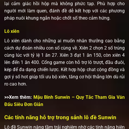
lại cảm giác hồi hộp mà không phức tạp. Phù hợp cho
người mới làm quen, đánh đề dễ kết hợp với các phương
pháp nuôi khung ngắn hoặc chốt số theo cảm hứng.
Lô xiên
Lô xiên dành cho những ai muốn nhân thưởng cao bằng
cách dự đoán nhiều con số cùng về. Xiên 2 chọn 2 số trúng
cùng lúc với tỷ lệ 1 ăn 27. Xiên 3 đạt 1 ăn 150, còn xiên 4
lên đến 1 ăn 400. Cổng game còn hỗ trợ lô trượt, đầu đuôi,
kép để đa dạng chiến lược. Kết hợp hộp chat cộng đồng và
gợi ý số hot giúp tối ưu bộ xiên, tăng cơ hội thắng lớn dù rủi
ro cao hơn.
>>Xem thêm:
Mậu Binh Sunwin – Quy Tắc Tham Gia Ván
Đấu Siêu Đơn Giản
Các tính năng hỗ trợ trong sảnh lô đề Sunwin
Lô đề Sunwin nâng tầm trải nghiệm nhờ các tính năng hiện