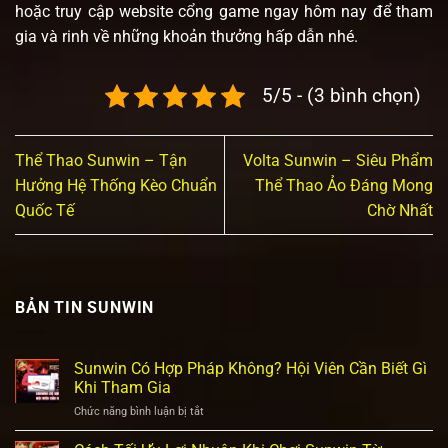
hoặc truy cập website cổng game ngay hôm nay để tham
gia và rinh về những khoản thưởng hấp dẫn nhé.
5/5 - (3 bình chọn)
Thể Thao Sunwin – Tận
Volta Sunwin – Siêu Phẩm
Hưởng Hệ Thống Kèo Chuẩn
Thể Thao Ảo Đáng Mong
Quốc Tế
Chờ Nhất
BẢN TIN SUNWIN
Sunwin Có Hợp Pháp Không? Hội Viên Cần Biết Gì
Khi Tham Gia
Chức năng bình luận bị tắt
ở
Sunwin
Có