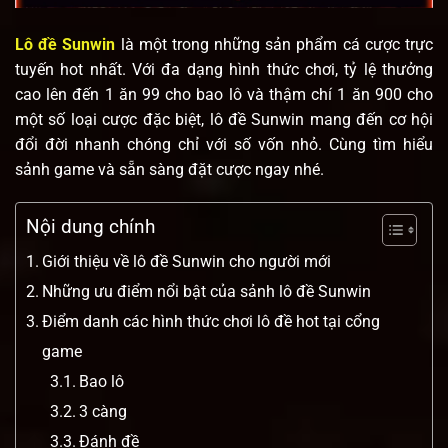
Lô đề Sunwin
là một trong những sản phẩm cá cược trực
tuyến hot nhất. Với đa dạng hình thức chơi, tỷ lệ thưởng
cao lên đến 1 ăn 99 cho bao lô và thậm chí 1 ăn 900 cho
một số loại cược đặc biệt, lô đề Sunwin mang đến cơ hội
đổi đời nhanh chóng chỉ với số vốn nhỏ. Cùng tìm hiểu
sảnh game và sẵn sàng đặt cược ngay nhé.
Nội dung chính
Giới thiệu về lô đề Sunwin cho người mới
Những ưu điểm nổi bật của sảnh lô đề Sunwin
Điểm danh các hình thức chơi lô đề hot tại cổng
game
Bao lô
3 càng
Đánh đề