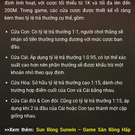
định linh hoạt, với cược tối thiểu từ 1K và tối đa lên đến
200M. Trong game, các cửa cược được thiết kế rõ ràng
kèm theo tỷ lệ trả thưởng cụ thể, gồm:
Cửa Con: Có tỷ lệ trả thưởng 1:1, người chơi thắng sẽ
nhận số tiền thưởng tương đương với mức cược ban
đầu.
Cửa Cái: Áp dụng tỷ lệ trả thưởng 1:0.95, có lợi thế xác
suất cao hơn nên phần thưởng sẽ được khấu trừ một
khoản nhỏ theo quy định.
Cửa Hòa: Sở hữu tỷ lệ trả thưởng cao 1:15, dành cho
trường hợp điểm cuối của Con và Cái bằng nhau.
Cửa Cái đôi & Con đôi: Cũng có tỷ lệ trả thưởng 1:15, áp
dụng khi 2 lá đầu của Cái hoặc Con tạo thành một cặp
giống nhau.
>>Xem thêm:
Sun Rồng Sunwin – Game Săn Rồng Hấp