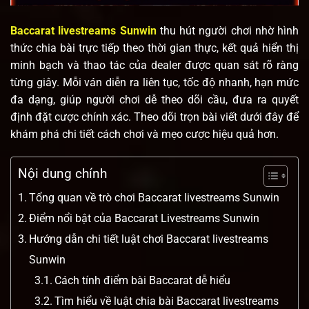
Baccarat livestreams Sunwin
thu hút người chơi nhờ hình
thức chia bài trực tiếp theo thời gian thực, kết quả hiển thị
minh bạch và thao tác của dealer được quan sát rõ ràng
từng giây. Mỗi ván diễn ra liên tục, tốc độ nhanh, hạn mức
đa dạng, giúp người chơi dễ theo dõi cầu, đưa ra quyết
định đặt cược chính xác. Theo dõi trọn bài viết dưới đây để
khám phá chi tiết cách chơi và mẹo cược hiệu quả hơn.
Nội dung chính
Tổng quan về trò chơi Baccarat livestreams Sunwin
Điểm nổi bật của Baccarat Livestreams Sunwin
Hướng dẫn chi tiết luật chơi Baccarat livestreams
Sunwin
Cách tính điểm bài Baccarat dễ hiểu
Tìm hiểu về luật chia bài Baccarat livestreams