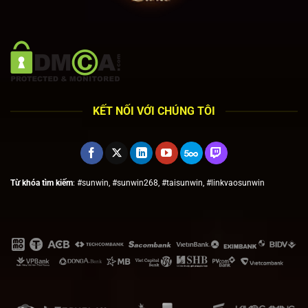
KẾT NỐI VỚI CHÚNG TÔI
Từ khóa tìm kiếm
: #sunwin, #sunwin268, #taisunwin, #linkvaosunwin